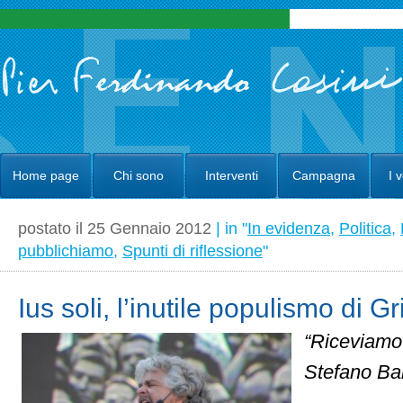
Home page
Chi sono
Interventi
Campagna
I 
postato il 25 Gennaio 2012
| in "
In evidenza
,
Politica
,
pubblichiamo
,
Spunti di riflessione
"
Ius soli, l’inutile populismo di Gri
“Riceviamo
Stefano Ba