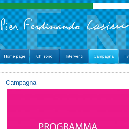
Home page
Chi sono
Interventi
Campagna
I 
Campagna