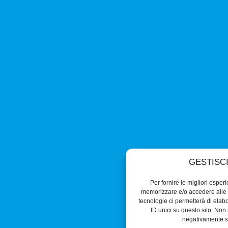
GESTISC
Per fornire le migliori esper
memorizzare e/o accedere alle i
tecnologie ci permetterà di ela
ID unici su questo sito. Non 
negativamente su