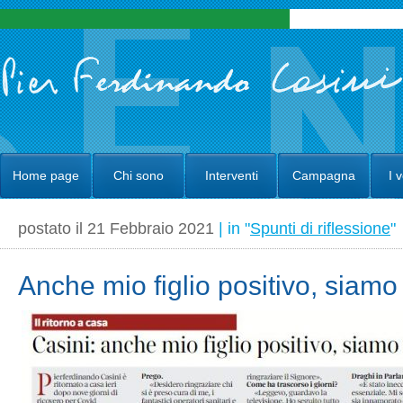
Home page
Chi sono
Interventi
Campagna
I 
postato il 21 Febbraio 2021
| in "
Spunti di riflessione
"
Anche mio figlio positivo, siam