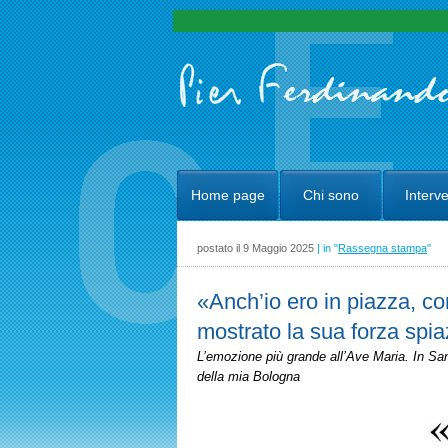
Home page
Chi sono
Interve
postato il 9 Maggio 2025
| in "
Rassegna stampa
"
«Anch’io ero in piazza, c
mostrato la sua forza spi
L’emozione più grande all’Ave Maria. In San
della mia Bologna