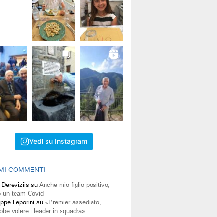
Vedi su Instagram
IMI COMMENTI
 Dereviziis
su
Anche mio figlio positivo,
 un team Covid
ppe Leporini
su
«Premier assediato,
bbe volere i leader in squadra»