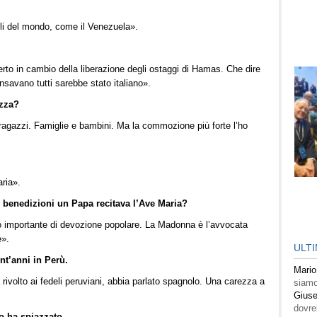
cili del mondo, come il Venezuela».
ferto in cambio della liberazione degli ostaggi di Hamas. Che dire
savano tutti sarebbe stato italiano».
azza?
agazzi. Famiglie e bambini. Ma la commozione più forte l’ho
ria».
e benedizioni un Papa recitava l’Ave Maria?
o importante di devozione popolare. La Madonna è l’avvocata
e».
ULT
nt’anni in Perù.
Mario
a rivolto ai fedeli peruviani, abbia parlato spagnolo. Una carezza a
siamo
Giuse
dovre
o ha spiazzato.