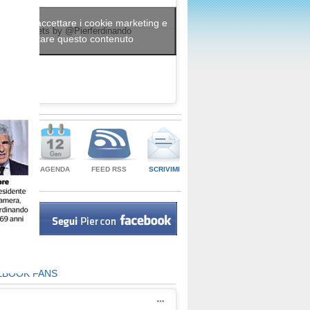
 clic per accettare i cookie marketing e
Tweets by @Pierferdinando
abilitare questo contenuto
SEGNA
AGENDA
FEED RSS
SCRIVIMI
AMPA
EBOOK FANS