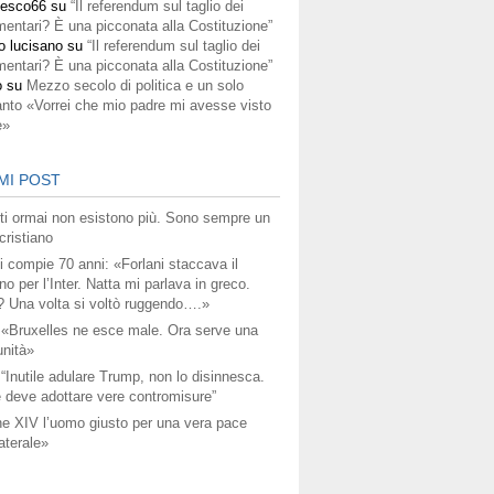
cesco66
su
“Il referendum sul taglio dei
mentari? È una picconata alla Costituzione”
o lucisano
su
“Il referendum sul taglio dei
mentari? È una picconata alla Costituzione”
o
su
Mezzo secolo di politica e un solo
anto «Vorrei che mio padre mi avesse visto
e»
MI POST
titi ormai non esistono più. Sono sempre un
ristiano
i compie 70 anni: «Forlani staccava il
no per l’Inter. Natta mi parlava in greco.
? Una volta si voltò ruggendo….»
 «Bruxelles ne esce male. Ora serve una
unità»
 “Inutile adulare Trump, non lo disinnesca.
 deve adottare vere contromisure”
e XIV l’uomo giusto per una vera pace
aterale»