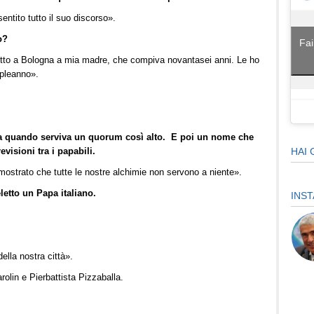
ntito tutto il suo discorso».
o?
Fai
etto a Bologna a mia madre, che compiva novantasei anni. Le ho
mpleanno».
ena quando serviva un quorum così alto. E poi un nome che
evisioni tra i papabili.
HAI 
mostrato che tutte le nostre alchimie non servono a niente».
letto un Papa italiano.
INS
ella nostra città».
rolin e Pierbattista Pizzaballa.