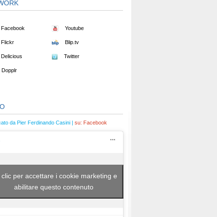
WORK
Facebook
Youtube
Flickr
Blip.tv
Delicious
Twitter
Dopplr
EO
cato da Pier Ferdinando Casini |
su:
Facebook
 clic per accettare i cookie marketing e
abilitare questo contenuto