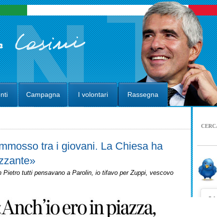
nti
Campagna
I volontari
Rassegna
CERC
ommosso tra i giovani. La Chiesa ha
azzante»
 Pietro tutti pensavano a Parolin, io tifavo per Zuppi, vescovo