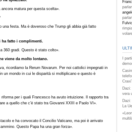
Fran
parla
 ancora matura per questa scelta».
angel
?
parla
Fulvi
 una festa. Ma è doveroso che Trump gli abbia già fatto
rimpi
volar
 ha fatto i complimenti.
ULTI
 a 360 gradi. Questo è stato colto».
I par
he viene da molto lontano.
democ
iva, ricordiamo la Rerum Novarum. Per noi cattolici impegnati in
Casin
 in un mondo in cui le disparità si moltiplicano e questo è
telefo
Craxi
Dazi:
vera 
riforma per i quali Francesco ha avuto intuizione. Il rapporto tra
Dazi:
e a quello che c’è stato tra Giovanni XXIII e Paolo VI».
La Ue
«Leon
multil
ostacolo e ha convocato il Concilio Vaticano, ma poi è arrivato
 cammino. Questo Papa ha una gran forza».