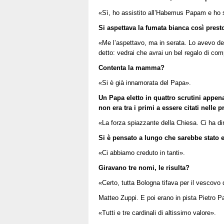
«Sì, ho assistito all’Habemus Papam e ho se
Si aspettava la fumata bianca così prest
«Me l’aspettavo, ma in serata. Lo avevo d
detto: vedrai che avrai un bel regalo di co
Contenta la mamma?
«Si è già innamorata del Papa».
Un Papa eletto in quattro scrutini app
non era tra i primi a essere citati nelle pr
«La forza spiazzante della Chiesa. Ci ha di
Si è pensato a lungo che sarebbe stato e
«Ci abbiamo creduto in tanti».
Giravano tre nomi, le risulta?
«Certo, tutta Bologna tifava per il vescovo d
Matteo Zuppi. E poi erano in pista Pietro Pa
«Tutti e tre cardinali di altissimo valore».