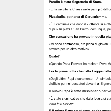
Parolin è stato Segretario di Stato.
«E ha servito la Chiesa nelle parti più diffi
Pizzaballa, patriarca di Gerusalemme.
«È il cardinale che dopo il 7 ottobre si è of
di più? In piazza San Pietro, comunque, pen
Che sensazione ha provato in quella pi
«Mi sono commosso, era piena di giovani, r
provata per un altro motivo».
Quale?
«Quando Papa Prevost ha recitato l’Ave Ma
Era la prima volta che dalla Loggia dell
«Degli ultimi Papi sicuramente. Un simbol
d’ufficio per noi peccatori davanti al Signor
Il nuovo Papa è stato missionario per ve
«È stato significativo che dalla loggia si si
papa Francesco».
È il primo Papa americano, anche quest