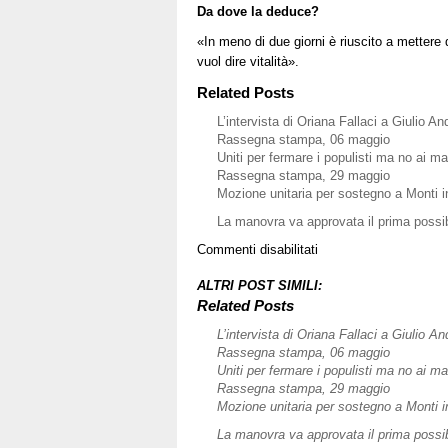
Da dove la deduce?
«In meno di due giorni è riuscito a mettere d
vuol dire vitalità».
Related Posts
L’intervista di Oriana Fallaci a Giulio And
Rassegna stampa, 06 maggio
Uniti per fermare i populisti ma no ai m
Rassegna stampa, 29 maggio
Mozione unitaria per sostegno a Monti 
La manovra va approvata il prima possib
su
Commenti disabilitati
«Anch’io
ero
ALTRI POST SIMILI:
in
Related Posts
piazza,
L’intervista di Oriana Fallaci a Giulio An
commosso
Rassegna stampa, 06 maggio
tra
Uniti per fermare i populisti ma no ai m
i
Rassegna stampa, 29 maggio
giovani.
Mozione unitaria per sostegno a Monti 
La
Chiesa
La manovra va approvata il prima possib
ha