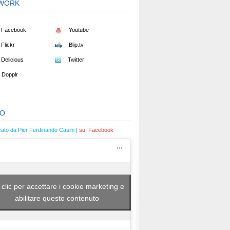
WORK
Facebook
Youtube
Flickr
Blip.tv
Delicious
Twitter
Dopplr
EO
cato da Pier Ferdinando Casini |
su:
Facebook
 clic per accettare i cookie marketing e
abilitare questo contenuto