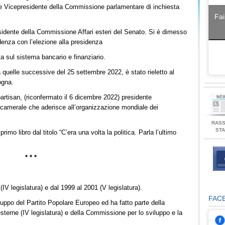
he Vicepresidente della Commissione parlamentare di inchiesta
Fai
esidente della Commissione Affari esteri del Senato. Si è dimesso
idenza con l’elezione alla presidenza
 sul sistema bancario e finanziario.
a quelle successive del 25 settembre 2022, è stato rieletto al
ogna.
partisan, (riconfermato il 6 dicembre 2022) presidente
bicamerale che aderisce all’organizzazione mondiale dei
RAS
ST
rimo libro dal titolo “C’era una volta la politica. Parla l’ultimo
* * *
IV legislatura) e dal 1999 al 2001 (V legislatura).
FAC
ruppo del Partito Popolare Europeo ed ha fatto parte della
terne (IV legislatura) e della Commissione per lo sviluppo e la