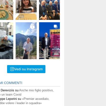
Vedi su Instagram
IMI COMMENTI
 Dereviziis
su
Anche mio figlio positivo,
 un team Covid
ppe Leporini
su
«Premier assediato,
bbe volere i leader in squadra»