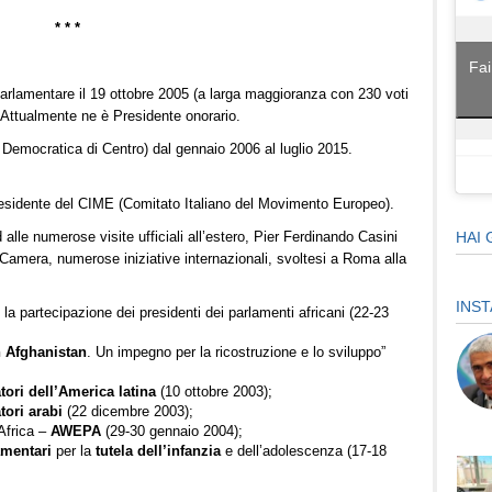
* * *
Fai
rparlamentare il 19 ottobre 2005 (a larga maggioranza con 230 voti
8. Attualmente ne è Presidente onorario.
e Democratica di Centro) dal gennaio 2006 al luglio 2015.
presidente del CIME (Comitato Italiano del Movimento Europeo).
d alle numerose visite ufficiali all’estero, Pier Ferdinando Casini
HAI 
 Camera, numerose iniziative internazionali, svoltesi a Roma alla
INS
 la partecipazione dei presidenti dei parlamenti africani (22-23
 Afghanistan
. Un impegno per la ricostruzione e lo sviluppo”
ori dell’America latina
(10 ottobre 2003);
tori arabi
(22 dicembre 2003);
Africa –
AWEPA
(29-30 gennaio 2004);
mentari
per la
tutela dell’infanzia
e dell’adolescenza (17-18