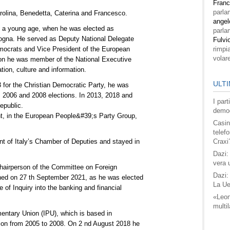
Fran
parla
arolina, Benedetta, Caterina and Francesco.
angel
 at a young age, when he was elected as
parla
ologna. He served as Deputy National Delegate
Fulvi
mocrats and Vice President of the European
rimpi
volar
 on he was member of the National Executive
ion, culture and information.
ULTI
 for the Christian Democratic Party, he was
, 2006 and 2008 elections. In 2013, 2018 and
I par
epublic.
democ
, in the European People&#39;s Party Group,
Casin
telefo
t of Italy’s Chamber of Deputies and stayed in
Craxi
Dazi:
vera 
Chairperson of the Committee on Foreign
Dazi:
gned on 27 th September 2021, as he was elected
La Ue
of Inquiry into the banking and financial
«Leon
multil
mentary Union (IPU), which is based in
ion from 2005 to 2008. On 2 nd August 2018 he