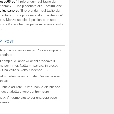
cesco66
su
“Il referendum sul taglio dei
mentari? È una picconata alla Costituzione”
o lucisano
su
“Il referendum sul taglio dei
mentari? È una picconata alla Costituzione”
o
su
Mezzo secolo di politica e un solo
anto «Vorrei che mio padre mi avesse visto
e»
MI POST
titi ormai non esistono più. Sono sempre un
ristiano
i compie 70 anni: «Forlani staccava il
no per l’Inter. Natta mi parlava in greco.
? Una volta si voltò ruggendo….»
 «Bruxelles ne esce male. Ora serve una
unità»
 “Inutile adulare Trump, non lo disinnesca.
 deve adottare vere contromisure”
e XIV l’uomo giusto per una vera pace
aterale»