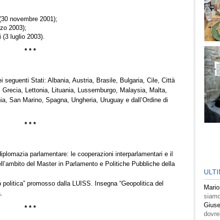
” (30 novembre 2001);
rzo 2003);
 (3 luglio 2003).
* * *
i seguenti Stati: Albania, Austria, Brasile, Bulgaria, Cile, Città
 Grecia, Lettonia, Lituania, Lussemburgo, Malaysia, Malta,
ia, San Marino, Spagna, Ungheria, Uruguay e dall’Ordine di
* * *
diplomazia parlamentare: le cooperazioni interparlamentari e il
nell’ambito del Master in Parlamento e Politiche Pubbliche della
ULT
p politica” promosso dalla LUISS. Insegna “Geopolitica del
Mario
.
siamo
Giuse
* * *
dovre