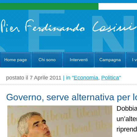
Home page
Chi sono
Interventi
Campagna
I 
postato il 7 Aprile 2011
| in "
Economia
,
Politica
"
Governo, serve alternativa per l
Dobbia
un’alte
riprende