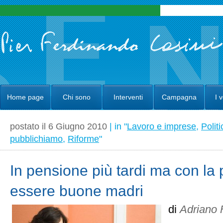
Home page
Chi sono
Interventi
Campagna
I 
postato il 6 Giugno 2010
| in "
Lavoro e imprese
,
Politi
pubblichiamo
,
Riforme
"
In pensione più tardi ma con la p
essere buone madri
di
Adriano 