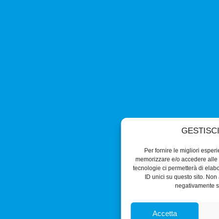
GESTISC
Per fornire le migliori esper
memorizzare e/o accedere alle i
tecnologie ci permetterà di ela
ID unici su questo sito. Non 
negativamente su
Accetta