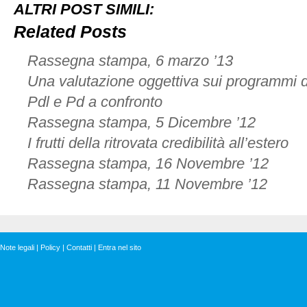
politica
ALTRI POST SIMILI:
economica,
con
Related Posts
più
libertà
Rassegna stampa, 6 marzo ’13
e
concorrenza
Una valutazione oggettiva sui programmi de
Pdl e Pd a confronto
Rassegna stampa, 5 Dicembre ’12
I frutti della ritrovata credibilità all’estero
Rassegna stampa, 16 Novembre ’12
Rassegna stampa, 11 Novembre ’12
Note legali
|
Policy
|
Contatti
|
Entra nel sito