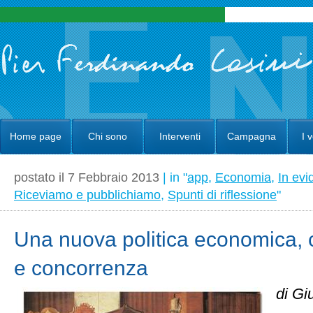
Home page
Chi sono
Interventi
Campagna
I 
postato il 7 Febbraio 2013
| in "
app
,
Economia
,
In ev
Riceviamo e pubblichiamo
,
Spunti di riflessione
"
Una nuova politica economica, c
e concorrenza
di Gi