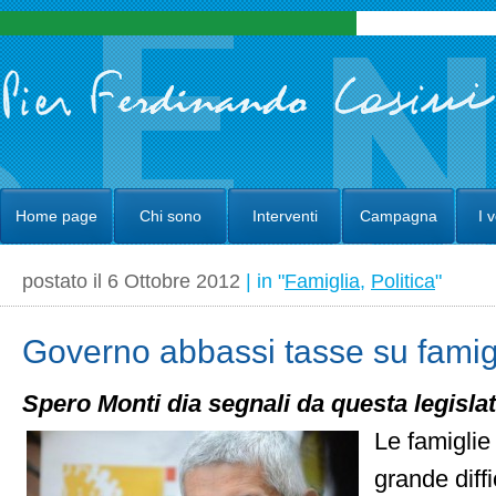
Home page
Chi sono
Interventi
Campagna
I 
postato il 6 Ottobre 2012
| in "
Famiglia
,
Politica
"
Governo abbassi tasse su fami
Spero Monti dia segnali da questa legisla
Le famiglie 
grande diffi