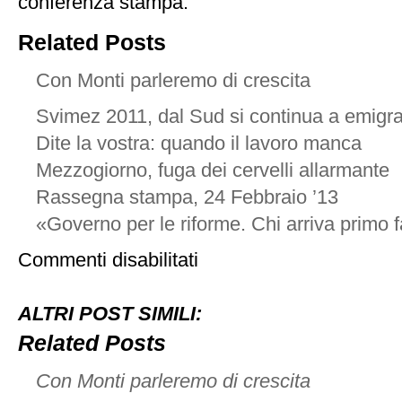
conferenza stampa.
Related Posts
Con Monti parleremo di crescita
Svimez 2011, dal Sud si continua a emigr
Dite la vostra: quando il lavoro manca
Mezzogiorno, fuga dei cervelli allarmante
Rassegna stampa, 24 Febbraio ’13
«Governo per le riforme. Chi arriva primo 
su
Commenti disabilitati
Fondi
per
il
ALTRI POST SIMILI:
sud:
2,3
Related Posts
miliardi
di
Con Monti parleremo di crescita
euro
per