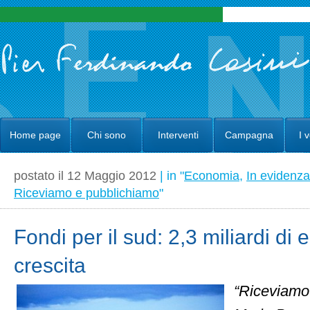
Home page
Chi sono
Interventi
Campagna
I 
postato il 12 Maggio 2012
| in "
Economia
,
In evidenza
Riceviamo e pubblichiamo
"
Fondi per il sud: 2,3 miliardi di 
crescita
“Riceviamo