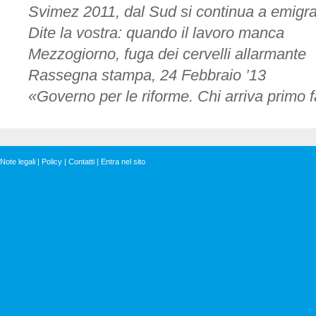
Svimez 2011, dal Sud si continua a emigr
la
crescita
Dite la vostra: quando il lavoro manca
Mezzogiorno, fuga dei cervelli allarmante
Rassegna stampa, 24 Febbraio ’13
«Governo per le riforme. Chi arriva primo 
Note legali
|
Policy
|
Contatti
|
Entra nel sito