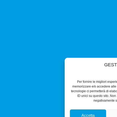
GEST
Per fornire le migliori esper
memorizzare e/o accedere alle i
tecnologie ci permetterà di ela
ID unici su questo sito. Non 
negativamente su
Accetta