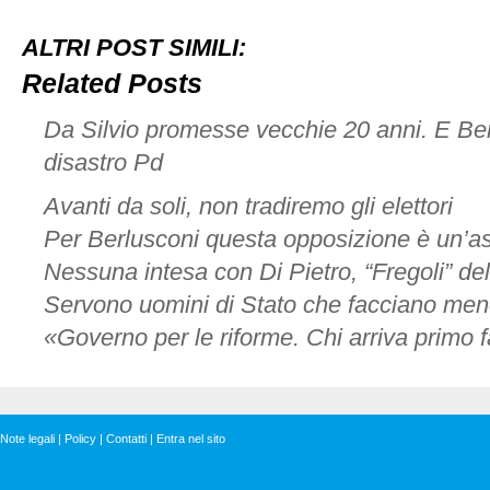
in
videochat
ALTRI POST SIMILI:
su
Corriere.it
Related Posts
Da Silvio promesse vecchie 20 anni. E Ber
disastro Pd
Avanti da soli, non tradiremo gli elettori
Per Berlusconi questa opposizione è un’a
Nessuna intesa con Di Pietro, “Fregoli” dell
Servono uomini di Stato che facciano me
«Governo per le riforme. Chi arriva primo 
Note legali
|
Policy
|
Contatti
|
Entra nel sito