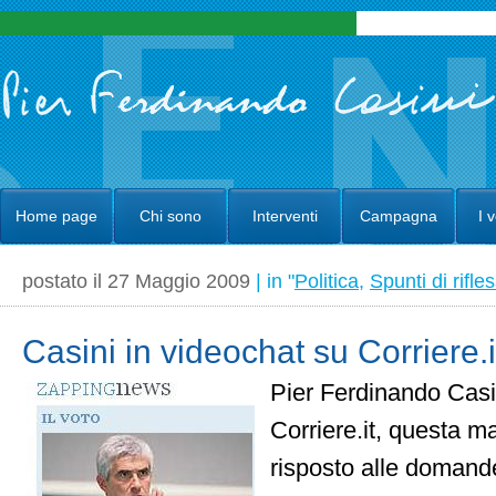
Home page
Chi sono
Interventi
Campagna
I 
postato il 27 Maggio 2009
| in "
Politica
,
Spunti di rifle
Casini in videochat su Corriere.i
Pier Ferdinando Casin
Corriere.it, questa m
risposto alle domande 