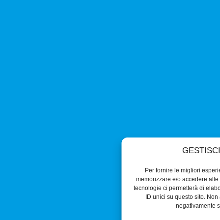
GESTISC
Per fornire le migliori esper
memorizzare e/o accedere alle i
tecnologie ci permetterà di ela
ID unici su questo sito. Non 
negativamente su