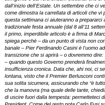
dall’inizio dell’Estate. Un settembre che ci v
come dimostra la carrellata di articoli che vi
questa settimana ci aiuteranno a prepararci a
tradizionale festa annuale (dal 8 all’11 sett
il primo, imperdibile articolo è a firma di Ma
spiega perché – da un punto di vista non co
banale – Pier Ferdinando Casini è l’uomo ada
transizione che si aprirà – o dovremmo dire:
– quando questo Governo prenderà finalmente
insufficienza cronica. Data che, ahi noi, ci 
lontana, visto che il Premier Berlusconi cont
sua solita sicumera, assicurando che “è tutto 
che la manovra (ma quale delle tante, chied
di uscire fuori dalla tempesta: permetteteci d
President. Come del resto nota Carlo Fusi s