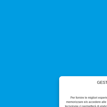
GEST
Per fornire le migliori esper
memorizzare e/o accedere alle i
tecnologie ci permetterà di ela