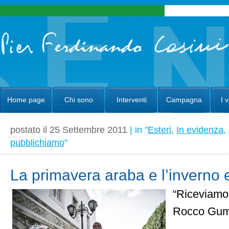
Home page
Chi sono
Interventi
Campagna
I 
postato il 25 Settembre 2011
| in "
Esteri
,
In evidenza
,
pubblichiamo
"
La primavera araba e l’inverno
“Riceviamo
Rocco Gum