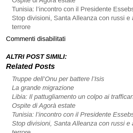
Ospite di Agorà estate
Tunisia: l’incontro con il Presidente Esseb
Stop divisioni, Santa Alleanza con russi e a
terrore
su
Commenti disabilitati
La
primavera
araba
ALTRI POST SIMILI:
e
l’inverno
Related Posts
europeo
Truppe dell’Onu per battere l’Isis
La grande migrazione
Libia: Il pattugliamento un colpo ai traffican
Ospite di Agorà estate
Tunisia: l’incontro con il Presidente Essebs
Stop divisioni, Santa Alleanza con russi e a
terrore