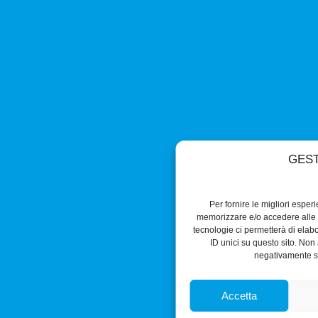
GEST
Per fornire le migliori esper
memorizzare e/o accedere alle i
tecnologie ci permetterà di ela
ID unici su questo sito. Non 
negativamente su
Accetta