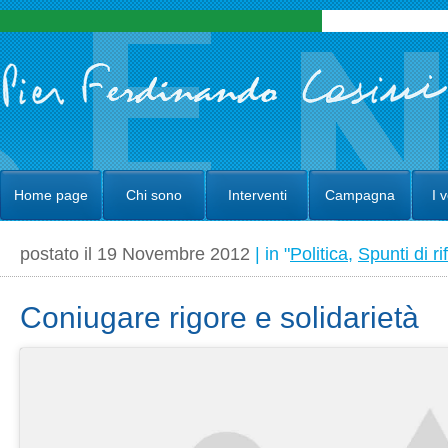
Home page
Chi sono
Interventi
Campagna
I 
postato il 19 Novembre 2012
| in "
Politica
,
Spunti di ri
Coniugare rigore e solidarietà