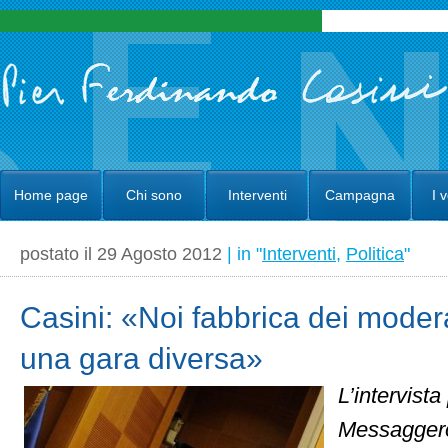
Home page
Chi sono
Interventi
Campagna
I 
postato il 29 Agosto 2012
| in "
Interventi
,
Politica
"
Casini: «Noi fabbrica dei modera
una gara diversa»
L’intervista
Messaggero