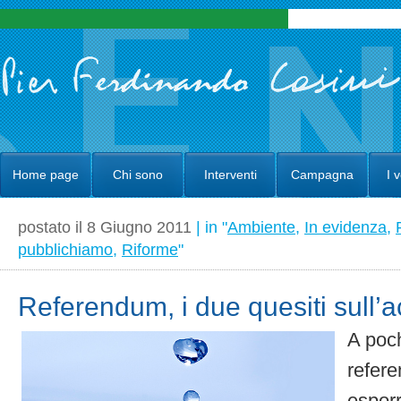
Home page
Chi sono
Interventi
Campagna
I 
postato il 8 Giugno 2011
| in "
Ambiente
,
In evidenza
,
pubblichiamo
,
Riforme
"
Referendum, i due quesiti sull’
A poch
refer