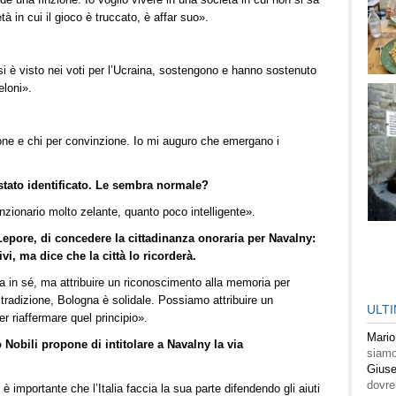
à in cui il gioco è truccato, è affar suo».
e si è visto nei voti per l’Ucraina, sostengono e hanno sostenuto
eloni».
ione e chi per convinzione. Io mi auguro che emergano i
stato identificato. Le sembra normale?
nzionario molto zelante, quanto poco intelligente».
epore, di concedere la cittadinanza onoraria per Navalny:
ivi, ma dice che la città lo ricorderà.
a in sé, ma attribuire un riconoscimento alla memoria per
 tradizione, Bologna è solidale. Possiamo attribuire un
ULT
er riaffermare quel principio».
Mario
no Nobili propone di intitolare a Navalny la via
siamo
Giuse
dovre
 importante che l’Italia faccia la sua parte difendendo gli aiuti