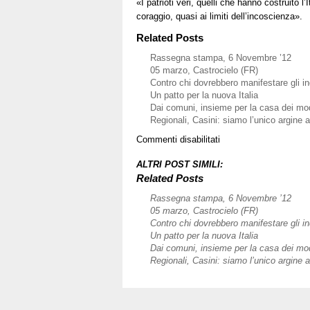
«I patrioti veri, quelli che hanno costruito l
coraggio, quasi ai limiti dell’incoscienza».
Related Posts
Rassegna stampa, 6 Novembre ’12
05 marzo, Castrocielo (FR)
Contro chi dovrebbero manifestare gli in
Un patto per la nuova Italia
Dai comuni, insieme per la casa dei mo
Regionali, Casini: siamo l’unico argine a
su
Commenti disabilitati
Navalny:
L’Italia
ALTRI POST SIMILI:
ora
Related Posts
è
Rassegna stampa, 6 Novembre ’12
unita.
05 marzo, Castrocielo (FR)
Il
Contro chi dovrebbero manifestare gli in
sì
Un patto per la nuova Italia
a
Dai comuni, insieme per la casa dei mo
Kiev
Regionali, Casini: siamo l’unico argine a
sia
convinto