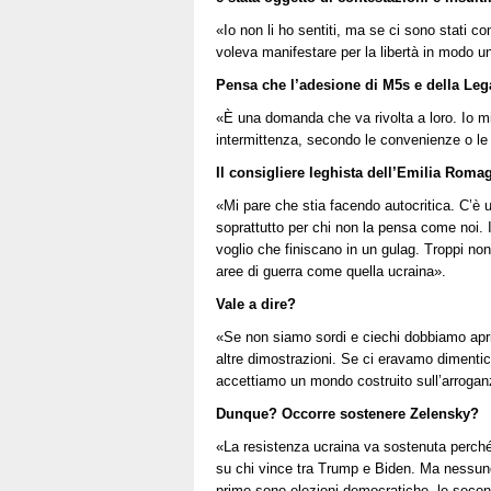
«Io non li ho sentiti, ma se ci sono stati c
voleva manifestare per la libertà in modo un
Pensa che l’adesione di M5s e della Le
«È una domanda che va rivolta a loro. Io mi 
intermittenza, secondo le convenienze o le
Il consigliere leghista dell’Emilia Romagn
«Mi pare che stia facendo autocritica. C’è
soprattutto per chi non la pensa come noi. I
voglio che finiscano in un gulag. Troppi n
aree di guerra come quella ucraina».
Vale a dire?
«Se non siamo sordi e ciechi dobbiamo aprir
altre dimostrazioni. Se ci eravamo dimentica
accettiamo un mondo costruito sull’arroganza
Dunque? Occorre sostenere Zelensky?
«La resistenza ucraina va sostenuta perché 
su chi vince tra Trump e Biden. Ma nessuno 
prime sono elezioni democratiche, le second