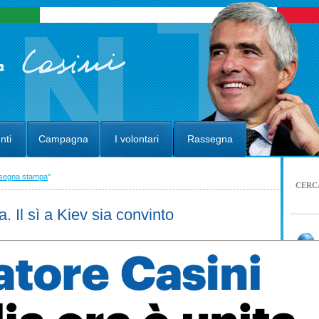
nti
Campagna
I volontari
Rassegna
segna stampa
"
CERC
a. Il sì a Kiev sia convinto