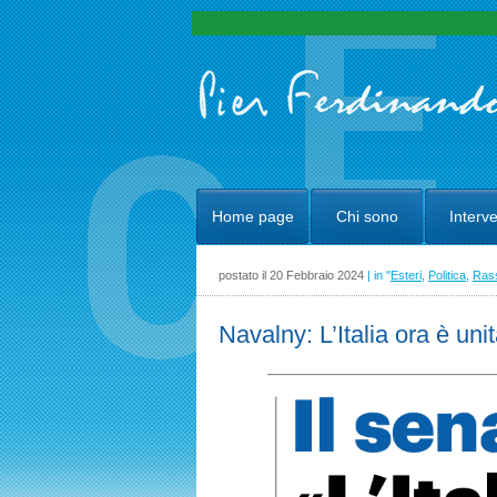
Home page
Chi sono
Interve
postato il 20 Febbraio 2024
| in "
Esteri
,
Politica
,
Ras
Navalny: L’Italia ora è unit