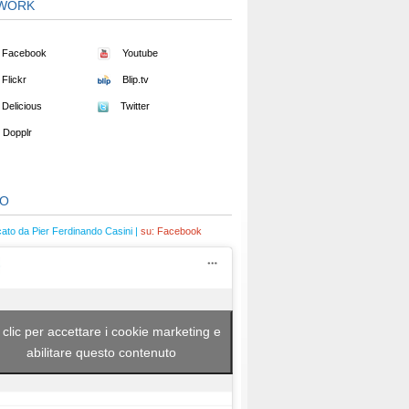
WORK
Facebook
Youtube
Flickr
Blip.tv
Delicious
Twitter
Dopplr
EO
cato da Pier Ferdinando Casini |
su:
Facebook
 clic per accettare i cookie marketing e
abilitare questo contenuto