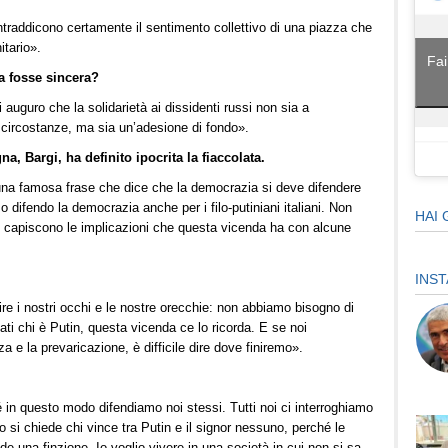
ontraddicono certamente il sentimento collettivo di una piazza che
itario».
Fai
ga fosse sincera?
auguro che la solidarietà ai dissidenti russi non sia a
 circostanze, ma sia un’adesione di fondo».
a, Bargi, ha definito ipocrita la fiaccolata.
 una famosa frase che dice che la democrazia si deve difendere
o difendo la democrazia anche per i filo-putiniani italiani. Non
HAI 
on capiscono le implicazioni che questa vicenda ha con alcune
INS
e i nostri occhi e le nostre orecchie: non abbiamo bisogno di
ti chi è Putin, questa vicenda ce lo ricorda. E se noi
 e la prevaricazione, è difficile dire dove finiremo».
in questo modo difendiamo noi stessi. Tutti noi ci interroghiamo
si chiede chi vince tra Putin e il signor nessuno, perché le
e una finzione. Io voglio vivere in una società in cui non si sa