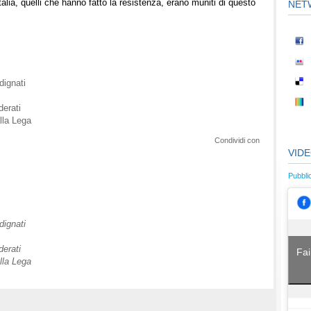
’Italia, quelli che hanno fatto la resistenza, erano muniti di questo
NET
dignati
derati
lla Lega
Condividi con
VID
Pubbli
dignati
derati
Fai
lla Lega