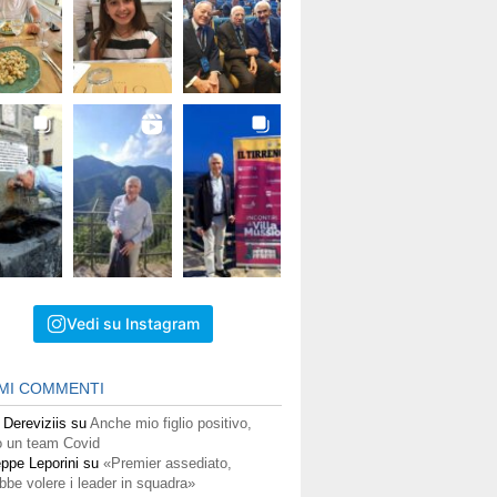
Vedi su Instagram
IMI COMMENTI
 Dereviziis
su
Anche mio figlio positivo,
 un team Covid
ppe Leporini
su
«Premier assediato,
bbe volere i leader in squadra»