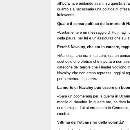
all’Ucraina e andando avanti su questa stra
quanto sia necessaria una politica di difes
irrilevanti».
Qual è il senso politico della morte di 
«Certamente è un messaggio di Putin agli opp
della paura: per lui è un’assicurazione sull
Perché Navalny, che era in carcere, rap
«Mandela, che era in carcere, era un perico
quel quid di profetico che li porta a non av
categorie del terrore che i leader vogliono i
Navalny che non erano represse, oggi si repr
per perpetrare il potere».
La morte di Navalny può essere un boom
«Sarà un boomerang per la guerra in Ucrai
moglie di Navalny. In queste ore, ha dato l
una famiglia. Lui si era curato in Germania,
niente».
Vittima dell’ottimismo della volontà?