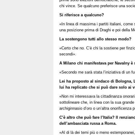
chi vince. Se qualcuno preferisce una societ
Si riferisce a qualcuno?
«In linea di massima i partiti italiani, com
una posizione prima di Draghi e poi della M
La sostengono tutti allo stesso modo?
«Certo che no. C’è chi la sostiene per finz
secondi».
A Milano chi manifestava per Navalny è 
«Secondo me sarà stata l’iniziativa di un fu
Lei ha proposto al sindaco di Bologna, L
lui ha replicato che si può dare solo ai v
«Non mi interessava la cittadinanza onorari
sottolineare che, in linea con la sua grande
archiginnasio d’oro o un’altra onorificenza p
C’è altro che può fare l’Italia? Il renzia
dell’ambasciata russa a Roma.
«Al di là dei temi più o meno estemporanei, è