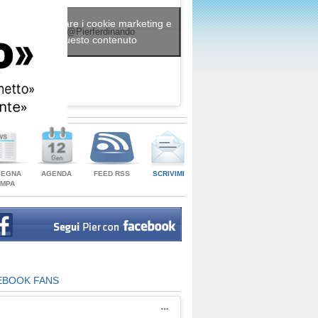
 clic per accettare i cookie marketing e
Tweets by @Pierferdinando
abilitare questo contenuto
SEGNA
AGENDA
FEED RSS
SCRIVIMI
AMPA
EBOOK FANS