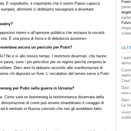
Fran
da. E soprattutto, è importante che il nostro Paese capisca
parla
a europea, altrimenti ci dobbiamo rassegnare a diventare
angel
parla
Fulvi
Navalny?
rimpi
ositori interni e all’opinione pubblica che restaura la società
volar
a vita. È una prova di forza e di debolezza assieme».
presentava ancora un pericolo per Putin?
ULTI
lo? No e sì allo stesso tempo. I testimoni disarmati, che hanno
I par
ere paura, sono i più pericolosi per un regime perché rompono le
democ
nstillare. Dieci anni fa abbiamo assistito alle manifestazioni di
Casin
ime chi deposita un fiore. L’ escalation del terrore serve a Putin
telefo
Craxi
Dazi:
erang per Putin nella guerra in Ucraina?
vera 
na. Come sarà un boomerang la testimonianza disarmata della
Dazi:
a dimostrazione di come può essere straordinario il coraggio di
La Ue
 ed è rientrato in Russia convinto che non gli avrebbero fatto
«Leon
multil