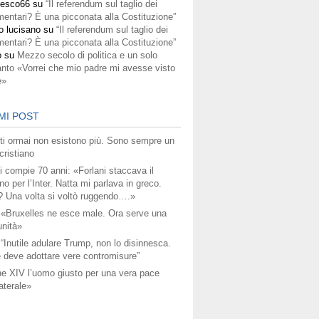
cesco66
su
“Il referendum sul taglio dei
mentari? È una picconata alla Costituzione”
o lucisano
su
“Il referendum sul taglio dei
mentari? È una picconata alla Costituzione”
o
su
Mezzo secolo di politica e un solo
anto «Vorrei che mio padre mi avesse visto
e»
MI POST
titi ormai non esistono più. Sono sempre un
ristiano
i compie 70 anni: «Forlani staccava il
no per l’Inter. Natta mi parlava in greco.
? Una volta si voltò ruggendo….»
 «Bruxelles ne esce male. Ora serve una
unità»
 “Inutile adulare Trump, non lo disinnesca.
 deve adottare vere contromisure”
e XIV l’uomo giusto per una vera pace
aterale»