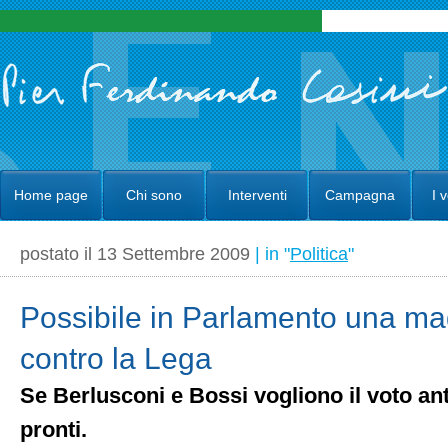
Home page
Chi sono
Interventi
Campagna
I 
postato il 13 Settembre 2009
| in "
Politica
"
Possibile in Parlamento una m
contro la Lega
Se Berlusconi e Bossi vogliono il voto an
pronti.