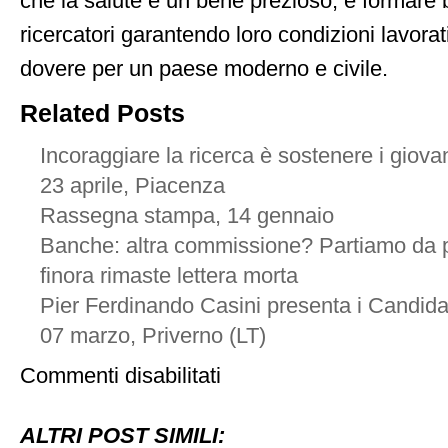
che la salute è un bene prezioso, e formare 
ricercatori garantendo loro condizioni lavorat
dovere per un paese moderno e civile.
Related Posts
Incoraggiare la ricerca è sostenere i giova
23 aprile, Piacenza
Rassegna stampa, 14 gennaio
Banche: altra commissione? Partiamo da pr
finora rimaste lettera morta
Pier Ferdinando Casini presenta i Candida
07 marzo, Priverno (LT)
su
Commenti disabilitati
Non
facciamo
pagare
ALTRI POST SIMILI:
ai