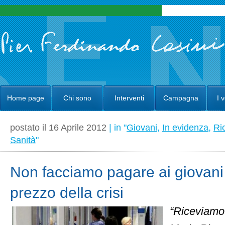
Home page
Chi sono
Interventi
Campagna
I 
postato il 16 Aprile 2012
| in "
Giovani
,
In evidenza
,
Ri
Sanità
"
Non facciamo pagare ai giovani 
prezzo della crisi
“Riceviamo