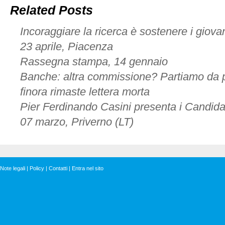
giovani
Related Posts
medici
il
Incoraggiare la ricerca è sostenere i giova
prezzo
della
23 aprile, Piacenza
crisi
Rassegna stampa, 14 gennaio
Banche: altra commissione? Partiamo da pr
finora rimaste lettera morta
Pier Ferdinando Casini presenta i Candida
07 marzo, Priverno (LT)
Note legali
|
Policy
|
Contatti
|
Entra nel sito