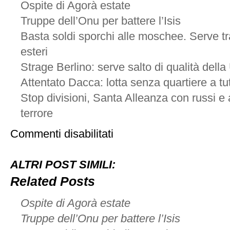
Ospite di Agorà estate
Truppe dell’Onu per battere l’Isis
Basta soldi sporchi alle moschee. Serve t
esteri
Strage Berlino: serve salto di qualità del
Attentato Dacca: lotta senza quartiere a tutti
Stop divisioni, Santa Alleanza con russi e a
terrore
su
Commenti disabilitati
Isis
punta
ad
ALTRI POST SIMILI:
esportare
schegge
Related Posts
terroristiche
in
Ospite di Agorà estate
Occidente
Truppe dell’Onu per battere l’Isis