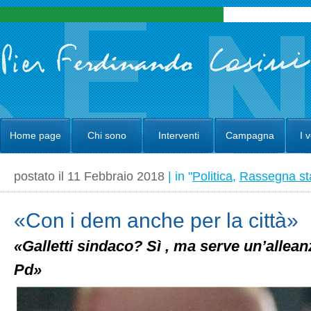
Home page
Chi sono
Interventi
Campagna
I 
postato il 11 Febbraio 2018
| in "
Politica
,
Rassegna s
«Con i dem anche per la città»
«Galletti sindaco? Sì , ma serve un’allean
Pd»