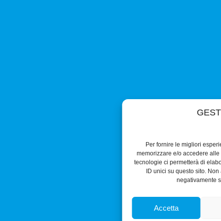
GEST
Per fornire le migliori esper
memorizzare e/o accedere alle i
tecnologie ci permetterà di ela
ID unici su questo sito. Non 
negativamente su
Accetta