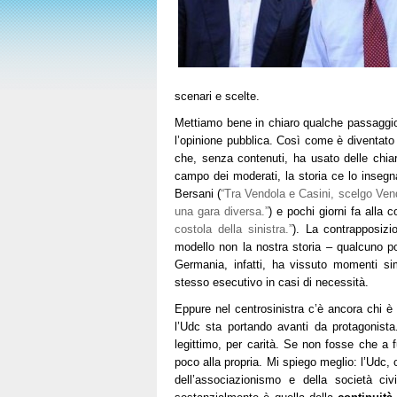
scenari e scelte.
Mettiamo bene in chiaro qualche passaggio
l’opinione pubblica. Così come è diventato 
che, senza contenuti, ha usato delle chiare
campo dei moderati, la storia ce lo insegna
Bersani (
“Tra Vendola e Casini, scelgo Ven
una gara diversa.”
) e pochi giorni fa alla 
costola della sinistra.”
). La contrapposiz
modello non la nostra storia – qualcuno po
Germania, infatti, ha vissuto momenti si
stesso esecutivo in casi di necessità.
Eppure nel centrosinistra c’è ancora chi è
l’Udc sta portando avanti da protagonista.
legittimo, per carità. Se non fosse che a f
poco alla propria. Mi spiego meglio: l’Udc, o
dell’associazionismo e della società civ