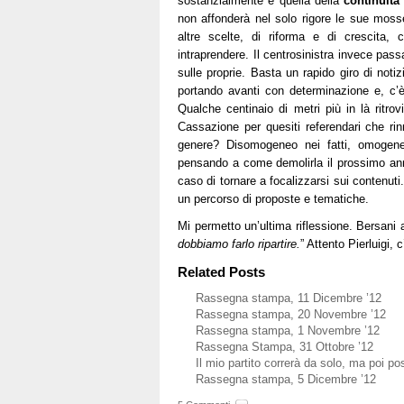
sostanzialmente è quella della
continuità
non affonderà nel solo rigore le sue moss
altre scelte, di riforma e di crescita,
intraprendere. Il centrosinistra invece pas
sulle proprie. Basta un rapido giro di not
portando avanti con determinazione e, c’è 
Qualche centinaio di metri più in là ritr
Cassazione per quesiti referendari che r
genere? Disomogeneo nei fatti, omogene
pensando a come demolirla il prossimo ann
caso di tornare a focalizzarsi sui contenut
un percorso di proposte e tematiche.
Mi permetto un’ultima riflessione. Bersani 
dobbiamo farlo ripartire.
” Attento Pierluigi, 
Related Posts
Rassegna stampa, 11 Dicembre ’12
Rassegna stampa, 20 Novembre ’12
Rassegna stampa, 1 Novembre ’12
Rassegna Stampa, 31 Ottobre ’12
Il mio partito correrà da solo, ma poi po
Rassegna stampa, 5 Dicembre ’12