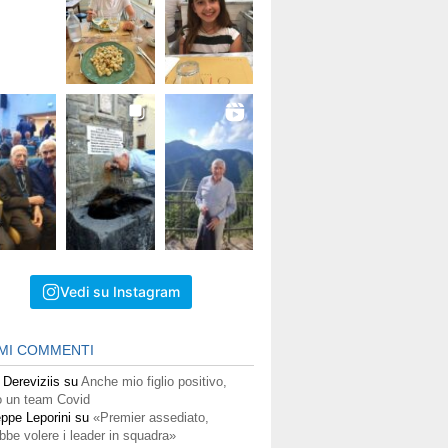
Vedi su Instagram
IMI COMMENTI
 Dereviziis
su
Anche mio figlio positivo,
 un team Covid
ppe Leporini
su
«Premier assediato,
bbe volere i leader in squadra»