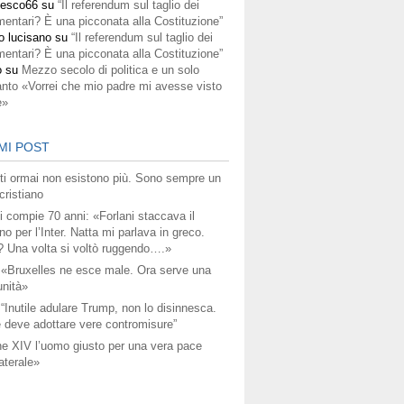
cesco66
su
“Il referendum sul taglio dei
mentari? È una picconata alla Costituzione”
o lucisano
su
“Il referendum sul taglio dei
mentari? È una picconata alla Costituzione”
o
su
Mezzo secolo di politica e un solo
anto «Vorrei che mio padre mi avesse visto
e»
MI POST
titi ormai non esistono più. Sono sempre un
ristiano
i compie 70 anni: «Forlani staccava il
no per l’Inter. Natta mi parlava in greco.
? Una volta si voltò ruggendo….»
 «Bruxelles ne esce male. Ora serve una
unità»
 “Inutile adulare Trump, non lo disinnesca.
 deve adottare vere contromisure”
e XIV l’uomo giusto per una vera pace
aterale»