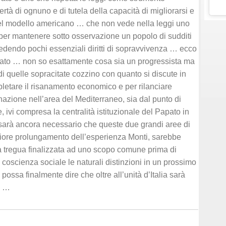
ertà di ognuno e di tutela della capacità di migliorarsi e
del modello americano … che non vede nella leggi uno
 per mantenere sotto osservazione un popolo di sudditi
edendo pochi essenziali diritti di sopravvivenza … ecco
ato … non so esattamente cosa sia un progressista ma
i quelle sopracitate cozzino con quanto si discute in
etare il risanamento economico e per rilanciare
 nazione nell’area del Mediterraneo, sia dal punto di
, ivi compresa la centralità istituzionale del Papato in
arà ancora necessario che queste due grandi aree di
riore prolungamento dell’esperienza Monti, sarebbe
ta tregua finalizzata ad uno scopo comune prima di
a coscienza sociale le naturali distinzioni in un prossimo
i possa finalmente dire che oltre all’unità d’Italia sarà
o …