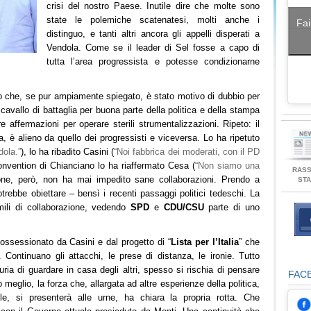
crisi del nostro Paese. Inutile dire che molte sono
state le polemiche scatenatesi, molti anche i
Fai
distinguo, e tanti altri ancora gli appelli disperati a
Vendola. Come se il leader di Sel fosse a capo di
tutta l’area progressista e potesse condizionarne
 che, se pur ampiamente spiegato, è stato motivo di dubbio per
cavallo di battaglia per buona parte della politica e della stampa
 affermazioni per operare sterili strumentalizzazioni. Ripeto: il
, è alieno da quello dei progressisti e viceversa. Lo ha ripetuto
dola.”
), lo ha ribadito Casini (
“Noi fabbrica dei moderati, con il PD
convention di Chianciano lo ha riaffermato Cesa (
“Non siamo una
RAS
ione, però, non ha mai impedito sane collaborazioni. Prendo a
ST
trebbe obiettare – bensì i recenti passaggi politici tedeschi. La
mili di collaborazione, vedendo
SPD
e
CDU/CSU
parte di uno
 ossessionato da Casini e dal progetto di “
Lista per l’Italia
” che
 Continuano gli attacchi, le prese di distanza, le ironie. Tutto
uria di guardare in casa degli altri, spesso si rischia di pensare
FAC
 meglio, la forza che, allargata ad altre esperienze della politica,
ile, si presenterà alle urne, ha chiara la propria rotta. Che