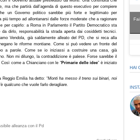
con il Governo attuale presieduto da Monti. Una continuità che
e, ma che partirà dall’agenda di questo esecutivo per compiere
 che un Governo politico sarebbe più forte e legittimato per
Fai
sa più tempo ad allontanarsi dalle forze moderate che a ragionare
izie per capirlo: a Roma in Parlamento il Partito Democratico sta
da dirlo, responsabilità la strada aperta dai cosiddetti tecnici.
oviamo Vendola, già saldamente alleato del PD, che si reca alla
innegano le riforme montiane. Come si può vedere un fronte del
o a parole. Come se io iniziassi a costruire una casa, già
o. Non mi dilungo, la contraddizione è palese. Forse sarebbe il
i. Così come a Chianciano con le “
Primarie delle idee
” è iniziato
HAI 
a Reggio Emilia ha detto: “
Monti ha messo il treno sui binari, noi
c’è qualcuno che vuole farlo deragliare.
INS
ssibile alleanza con il Pd