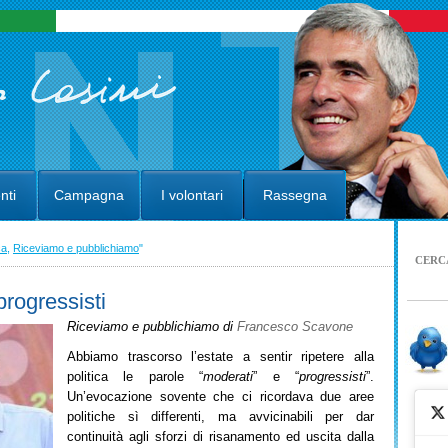
nti
Campagna
I volontari
Rassegna
ca
,
Riceviamo e pubblichiamo
"
CERC
progressisti
Riceviamo e pubblichiamo di
Francesco Scavone
Abbiamo trascorso l’estate a sentir ripetere alla
politica le parole “
moderati
” e “
progressisti
”.
Un’evocazione sovente che ci ricordava due aree
politiche sì differenti, ma avvicinabili per dar
continuità agli sforzi di risanamento ed uscita dalla