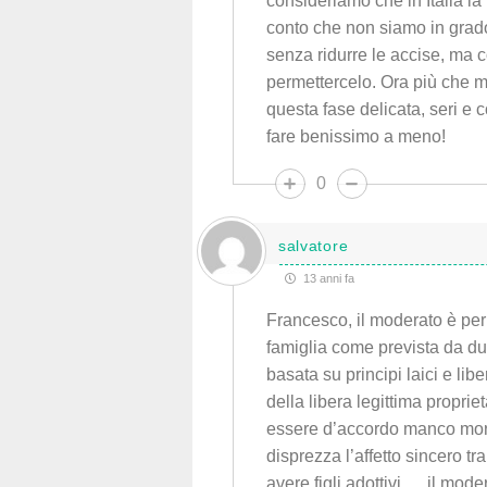
consideriamo che in Italia la
conto che non siamo in grado 
senza ridurre le accise, ma 
permettercelo. Ora più che ma
questa fase delicata, seri e c
fare benissimo a meno!
0
salvatore
13 anni fa
Francesco, il moderato è per 
famiglia come prevista da due
basata su principi laici e lib
della libera legittima propr
essere d’accordo manco mort
disprezza l’affetto sincero t
avere figli adottivi … il mod