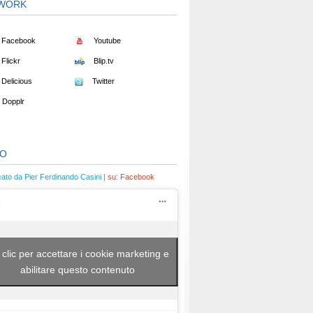
WORK
Facebook
Youtube
Flickr
Blip.tv
Delicious
Twitter
Dopplr
EO
cato da Pier Ferdinando Casini |
su:
Facebook
 clic per accettare i cookie marketing e
abilitare questo contenuto