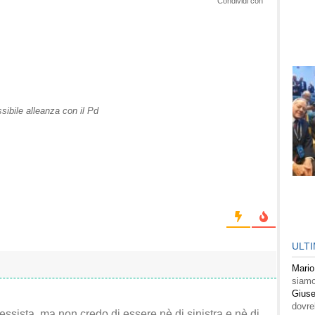
Condividi con
ssibile alleanza con il Pd
ULT
Mario
siamo
Giuse
dovre
ssista, ma non credo di essere nè di sinistra e nè di