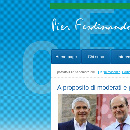
Home page
Chi sono
Interve
postato il 12 Settembre 2012
| in "
In evidenza
,
Politi
A proposito di moderati e 