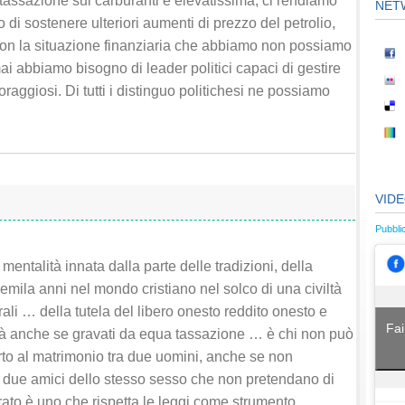
 tassazione sui carburanti è elevatissima, ci rendiamo
NET
di sostenere ulteriori aumenti di prezzo del petrolio,
con la situazione finanziaria che abbiamo non possiamo
i abbiamo bisogno di leader politici capaci di gestire
oraggiosi. Di tutti i distinguo politichesi ne possiamo
VID
Pubbli
mentalità innata dalla parte delle tradizioni, della
mila anni nel mondo cristiano nel solco di una civiltà
erali … della tutela del libero onesto reddito onesto e
Fai
ietà anche se gravati da equa tassazione … è chi non può
o al matrimonio tra due uomini, anche se non
ra due amici dello stesso sesso che non pretendano di
erato è uno che rispetta le leggi come strumento