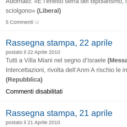
Adornato: «È l’effetto serra del bipolarismo, i
sciolgono»
(Liberal)
5 Commenti
Rassegna stampa, 22 aprile
postato il 22 Aprile 2010
Tutti a Villa Miani nel segno d’Israele
(Mess
Intercettazioni, rivolta dell’Anm A rischio le 
(Repubblica)
su
Commenti disabilitati
Rassegna
stampa,
22
aprile
Rassegna stampa, 21 aprile
postato il 21 Aprile 2010