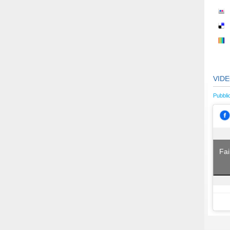
VID
Pubbli
Fai