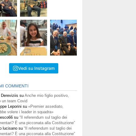
Vedi su Instagram
IMI COMMENTI
 Dereviziis
su
Anche mio figlio positivo,
 un team Covid
ppe Leporini
su
«Premier assediato,
bbe volere i leader in squadra»
cesco66
su
“Il referendum sul taglio dei
mentari? È una picconata alla Costituzione”
o lucisano
su
“Il referendum sul taglio dei
mentari? È una picconata alla Costituzione”