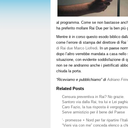
al programma. Come se non bastasse anc
ha preferito mollare Rai Due per la ben più
Mentre è in corso questo esodo biblico dalla
come l’errore di stampa del direttore di Rai 
di Rai due Marco Liofredi
. In un paese nor
dopo l’altro verrebbe mandata a casa nello 
situazione, con evidente soddisfazione di q
non se ne andranno anche i pietrificati abbo
chiuda la porta.
“Riceviamo e pubblichiamo” di
Adriano Frin
Related Posts
Censura preventiva in Rai? No grazie.
Santoro via dalla Rai, tra lui e Lei pagh
Caro Fazio, la tua risposta è vergognos
Serve armistizio per il bene del Paese
‘- promesse + Nord per far ripartire l’Itali
“Vieni via con me” conceda elenco a chi 