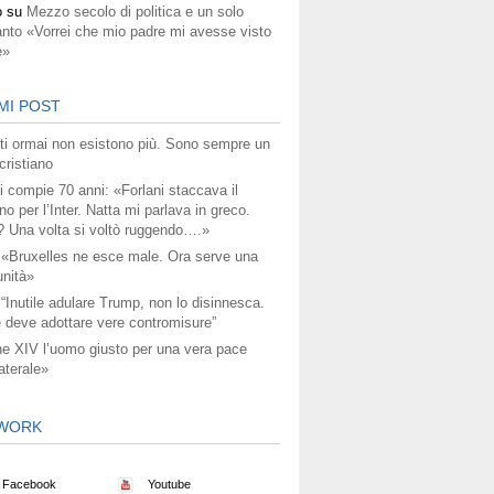
o
su
Mezzo secolo di politica e un solo
anto «Vorrei che mio padre mi avesse visto
e»
MI POST
titi ormai non esistono più. Sono sempre un
ristiano
i compie 70 anni: «Forlani staccava il
no per l’Inter. Natta mi parlava in greco.
? Una volta si voltò ruggendo….»
 «Bruxelles ne esce male. Ora serve una
unità»
 “Inutile adulare Trump, non lo disinnesca.
 deve adottare vere contromisure”
e XIV l’uomo giusto per una vera pace
aterale»
WORK
Facebook
Youtube