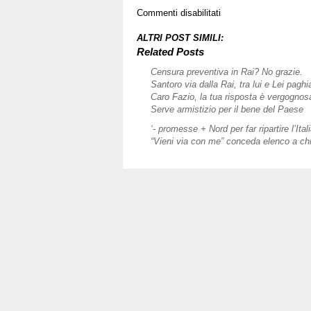
su
Commenti disabilitati
Rai,
l’ultimo
ALTRI POST SIMILI:
spenga
Related Posts
la
Censura preventiva in Rai? No grazie.
luce
Santoro via dalla Rai, tra lui e Lei pagh
e
Caro Fazio, la tua risposta è vergognos
chiuda
Serve armistizio per il bene del Paese
la
porta.
‘- promesse + Nord per far ripartire l’Itali
“Vieni via con me” conceda elenco a chi 