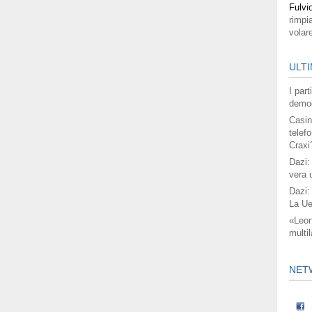
Fulvi
rimpi
volar
ULTI
I par
democ
Casin
telefo
Craxi
Dazi:
vera 
Dazi:
La Ue
«Leon
multil
NET