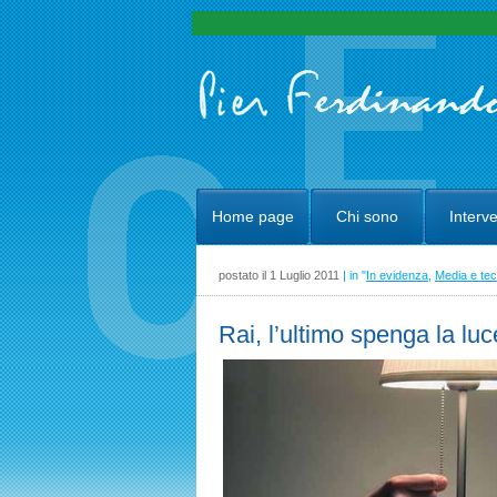
Home page
Chi sono
Interve
postato il 1 Luglio 2011
| in "
In evidenza
,
Media e tec
Rai, l’ultimo spenga la luc