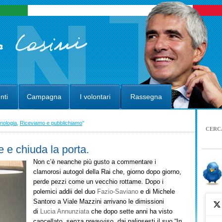
nti
Campagna
I volontari
Rassegna
nologia
,
Riceviamo e pubblichiamo
"
CERC
e e chiuda la porta.
Non c’è neanche più gusto a commentare i
clamorosi autogol della Rai che, giorno dopo giorno,
perde pezzi come un vecchio rottame. Dopo i
polemici addii del duo
Fazio-Saviano
e di Michele
Santoro a Viale Mazzini arrivano le dimissioni
di
Lucia Annunziata
che dopo sette anni ha visto
cancellato, senza preavviso, dai palinsesti il suo “In