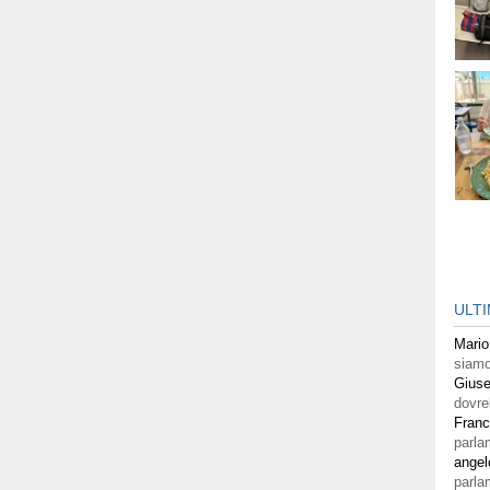
ULT
Mario
siamo
Giuse
dovre
Fran
parla
angel
parla