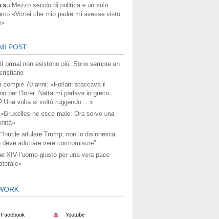
o
su
Mezzo secolo di politica e un solo
anto «Vorrei che mio padre mi avesse visto
e»
MI POST
titi ormai non esistono più. Sono sempre un
ristiano
i compie 70 anni: «Forlani staccava il
no per l’Inter. Natta mi parlava in greco.
? Una volta si voltò ruggendo….»
 «Bruxelles ne esce male. Ora serve una
unità»
 “Inutile adulare Trump, non lo disinnesca.
 deve adottare vere contromisure”
e XIV l’uomo giusto per una vera pace
aterale»
WORK
Facebook
Youtube