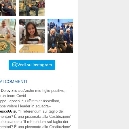
Vedi su Instagram
IMI COMMENTI
 Dereviziis
su
Anche mio figlio positivo,
 un team Covid
ppe Leporini
su
«Premier assediato,
bbe volere i leader in squadra»
cesco66
su
“Il referendum sul taglio dei
mentari? È una picconata alla Costituzione”
o lucisano
su
“Il referendum sul taglio dei
mentari? È una picconata alla Costituzione”