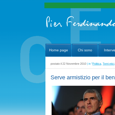
Home page
Chi sono
Interve
postato il 22 Novembre 2010
| in "
Politica
,
Temi etici
Serve armistizio per il be