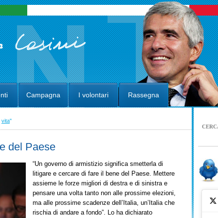
nti
Campagna
I volontari
Rassegna
,
vita
"
CERC
ne del Paese
“Un governo di armistizio significa smetterla di
litigare e cercare di fare il bene del Paese. Mettere
assieme le forze migliori di destra e di sinistra e
pensare una volta tanto non alle prossime elezioni,
ma alle prossime scadenze dell’Italia, un’Italia che
rischia di andare a fondo”. Lo ha dichiarato