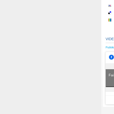
VID
Pubbli
Fai