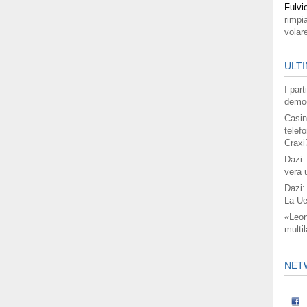
Fulvi
rimpi
volar
ULTI
I par
democ
Casin
telefo
Craxi
Dazi:
vera 
Dazi:
La Ue
«Leon
multil
NET