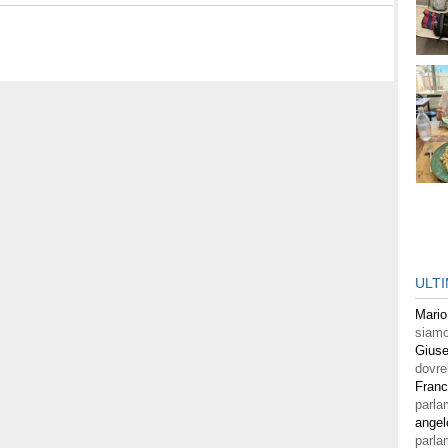
ULT
Mario
siamo
Giuse
dovre
Fran
parla
angel
parla