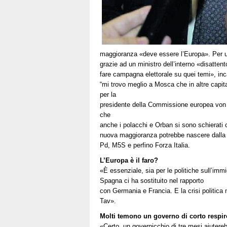
maggioranza «deve essere l’Europa». Per usc
grazie ad un ministro dell’interno «disatte
fare campagna elettorale su quei temi», i
“mi trovo meglio a Mosca che in altre capita
per la
presidente della Commissione europea von d
che
anche i polacchi e Orban si sono schierati
nuova maggioranza potrebbe nascere dalla 
Pd, M5S e perfino Forza Italia.
L’Europa è il faro?
«È essenziale, sia per le politiche sull’imm
Spagna ci ha sostituito nel rapporto
con Germania e Francia. E la crisi politica 
Tav».
Molti temono un governo di corto respir
«Certo, un governicchio di tre mesi aiutere