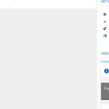
NET
VID
Pubbli
Fai