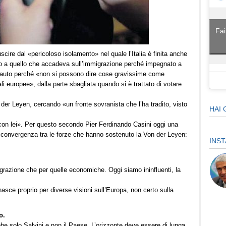
Fai
ire dal «pericoloso isolamento» nel quale l’Italia è finita anche
nto a quello che accadeva sull’immigrazione perché impegnato a
ncauto perché «non si possono dire cose gravissime come
li europee», dalla parte sbagliata quando si è trattato di votare
er Leyen, cercando «un fronte sovranista che l’ha tradito, visto
HAI 
 con lei». Per questo secondo Pier Ferdinando Casini oggi una
convergenza tra le forze che hanno sostenuto la Von der Leyen:
INS
igrazione che per quelle economiche. Oggi siamo ininfluenti, la
nasce proprio per diverse visioni sull’Europa, non certo sulla
o.
bbe solo Salvini e non il Paese. L’orizzonte deve essere di lunga