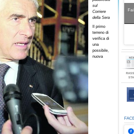
sul
Fai
Corriere
della Sera
Il primo
terreno di
verifica di
una
possibile,
nuova
RAS
ST
FAC