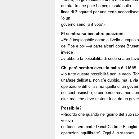
durata. Io che pure ho perplessità sulla
linea di Zingaretti per una certa accondisce
“o un
governo serio, o il voto”».
FI sembra su ben altre posizioni.
«Ed è inspiegabile come a livello europeo s
del Ppe e poi —a parte alcuni come Brunetta
invece
avrebbero la possibilità di sedersi a un ta
Chi però sembra avere la palla
è il M5S.
«Io tutte queste possibilità non le vedo. T
unafase delicata, non c’è dubbio, ma la via 
operazione difficilissima quella di un gover
col centrosinistra, e per percorrerla non so
direi mai che deve restare fuori da un govern
Possibile?
«Ricordo che quando nel giorno del suo rap
voleva
ne facessero parte Donat Cattin e Bisaglia.
operazioni squilibrate”. Oggi è lo stesso».