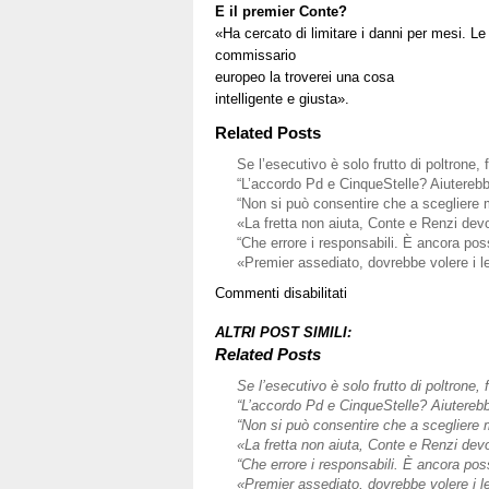
E il premier Conte?
«Ha cercato di limitare i danni per mesi. Le
commissario
europeo la troverei una cosa
intelligente e giusta».
Related Posts
Se l’esecutivo è solo frutto di poltrone,
“L’accordo Pd e CinqueStelle? Aiutereb
“Non si può consentire che a scegliere mo
«La fretta non aiuta, Conte e Renzi dev
“Che errore i responsabili. È ancora pos
«Premier assediato, dovrebbe volere i l
su
Commenti disabilitati
«Nuova
maggioranza?
ALTRI POST SIMILI:
Chi
Related Posts
votò
Se l’esecutivo è solo frutto di poltrone,
von
“L’accordo Pd e CinqueStelle? Aiutereb
der
“Non si può consentire che a scegliere mo
Leyen.
«La fretta non aiuta, Conte e Renzi dev
Giusto
“Che errore i responsabili. È ancora pos
Conte
«Premier assediato, dovrebbe volere i l
all’Ue»