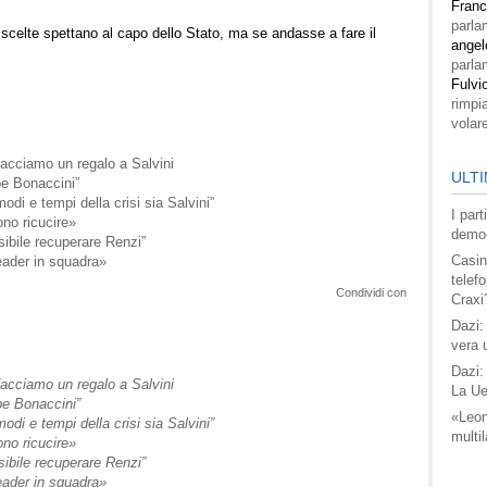
Fran
parla
 scelte spettano al capo dello Stato, ma se andasse a fare il
angel
parla
Fulvi
rimpi
volar
 facciamo un regalo a Salvini
ULTI
be Bonaccini”
di e tempi della crisi sia Salvini”
I par
ono ricucire»
democ
sibile recuperare Renzi”
Casin
eader in squadra»
telefo
Condividi con
Craxi
Dazi:
vera 
Dazi:
 facciamo un regalo a Salvini
La Ue
be Bonaccini”
«Leon
di e tempi della crisi sia Salvini”
multil
ono ricucire»
sibile recuperare Renzi”
eader in squadra»