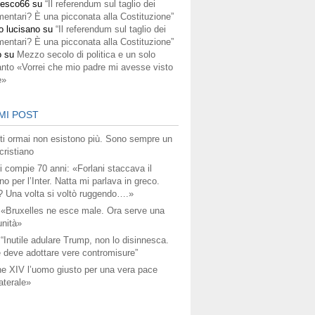
cesco66
su
“Il referendum sul taglio dei
mentari? È una picconata alla Costituzione”
o lucisano
su
“Il referendum sul taglio dei
mentari? È una picconata alla Costituzione”
o
su
Mezzo secolo di politica e un solo
anto «Vorrei che mio padre mi avesse visto
e»
MI POST
titi ormai non esistono più. Sono sempre un
ristiano
i compie 70 anni: «Forlani staccava il
no per l’Inter. Natta mi parlava in greco.
? Una volta si voltò ruggendo….»
 «Bruxelles ne esce male. Ora serve una
unità»
 “Inutile adulare Trump, non lo disinnesca.
 deve adottare vere contromisure”
e XIV l’uomo giusto per una vera pace
aterale»