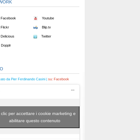
WORK
Facebook
Youtube
Flickr
Blip.tv
Delicious
Twitter
Dopplr
EO
cato da Pier Ferdinando Casini |
su:
Facebook
 clic per accettare i cookie marketing e
abilitare questo contenuto