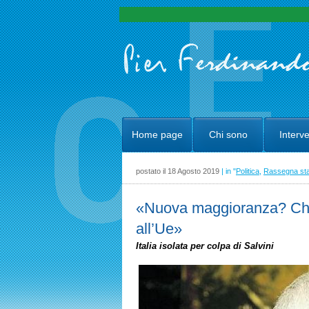
Home page
Chi sono
Interve
postato il 18 Agosto 2019
| in "
Politica
,
Rassegna st
«Nuova maggioranza? Chi
all’Ue»
Italia isolata per colpa di Salvini