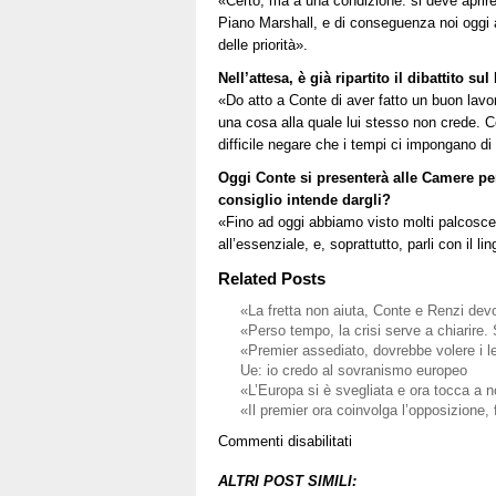
«Certo, ma a una condizione: si deve aprire
Piano Marshall, e di conseguenza noi oggi a
delle priorità».
Nell’attesa, è già ripartito il dibattito 
«Do atto a Conte di aver fatto un buon lav
una cosa alla quale lui stesso non crede. C
difficile negare che i tempi ci impongano di
Oggi Conte si presenterà alle Camere pe
consiglio intende dargli?
«Fino ad oggi abbiamo visto molti palcosceni
all’essenziale, e, soprattutto, parli con il l
Related Posts
«La fretta non aiuta, Conte e Renzi dev
«Perso tempo, la crisi serve a chiarire.
«Premier assediato, dovrebbe volere i l
Ue: io credo al sovranismo europeo
«L’Europa si è svegliata e ora tocca a 
«Il premier ora coinvolga l’opposizione, 
su
Commenti disabilitati
«Il
premier
ALTRI POST SIMILI: