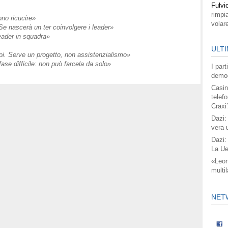
Fulvi
rimpi
ono ricucire»
volar
 Se nascerà un ter coinvolgere i leader»
eader in squadra»
ULTI
noi. Serve un progetto, non assistenzialismo»
fase difficile: non può farcela da solo»
I par
democ
Casin
telefo
Craxi
Dazi:
vera 
Dazi:
La Ue
«Leon
multil
NET