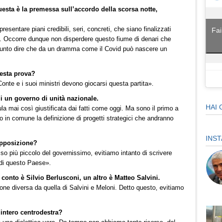
esta è la premessa sull’accordo della scorsa notte,
resentare piani credibili, seri, concreti, che siano finalizzati
Fai
se. Occorre dunque non disperdere questo fiume di denari che
punto dire che da un dramma come il Covid può nascere un
uesta prova?
onte e i suoi ministri devono giocarsi questa partita».
i un governo di unità nazionale.
HAI 
a mai così giustificata dai fatti come oggi. Ma sono il primo a
o in comune la definizione di progetti strategici che andranno
INS
opposizione?
so più piccolo del governissimo, evitiamo intanto di scrivere
a di questo Paese».
conto è Silvio Berlusconi, un altro è Matteo Salvini.
e diversa da quella di Salvini e Meloni. Detto questo, evitiamo
’intero centrodestra?