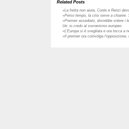
si
Related Posts
è
«La fretta non aiuta, Conte e Renzi dev
battuto
«Perso tempo, la crisi serve a chiarire.
ma
«Premier assediato, dovrebbe volere i l
eviti
Ue: io credo al sovranismo europeo
trionfalismi.
«L’Europa si è svegliata e ora tocca a 
Per
«Il premier ora coinvolga l’opposizione, 
decidere
le
priorità
apra
all’opposizione»