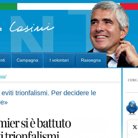
nti
Campagna
I volontari
Rassegna
ampa
"
CERC
eviti trionfalismi. Per decidere le
ne»