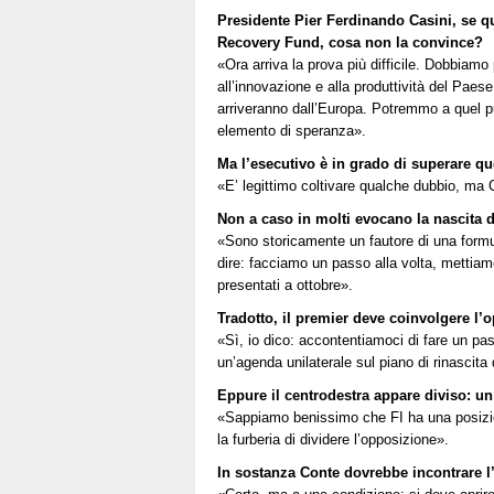
Presidente Pier Ferdinando Casini, se qu
Recovery Fund, cosa non la convince?
«Ora arriva la prova più difficile. Dobbiamo p
all’innovazione e alla produttività del Pae
arriveranno dall’Europa. Potremmo a quel 
elemento di speranza».
Ma l’esecutivo è in grado di superare q
«E’ legittimo coltivare qualche dubbio, ma C
Non a caso in molti evocano la nascita d
«Sono storicamente un fautore di una formul
dire: facciamo un passo alla volta, mettiam
presentati a ottobre».
Tradotto, il premier deve coinvolgere l’
«Sì, io dico: accontentiamoci di fare un pas
un’agenda unilaterale sul piano di rinascit
Eppure il centrodestra appare diviso: un 
«Sappiamo benissimo che FI ha una posizion
la furberia di dividere l’opposizione».
In sostanza Conte dovrebbe incontrare l