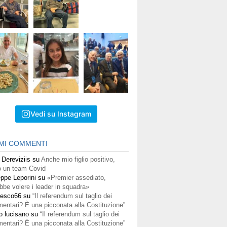
Vedi su Instagram
IMI COMMENTI
 Dereviziis
su
Anche mio figlio positivo,
 un team Covid
ppe Leporini
su
«Premier assediato,
bbe volere i leader in squadra»
cesco66
su
“Il referendum sul taglio dei
mentari? È una picconata alla Costituzione”
o lucisano
su
“Il referendum sul taglio dei
mentari? È una picconata alla Costituzione”