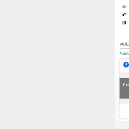
VID
Pubbli
Fai