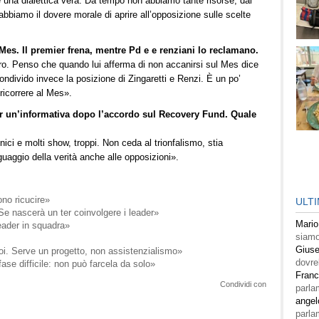
 una dialettica vera. Da tempo non abbiamo tante risorse, dal
bbiamo il dovere morale di aprire all’opposizione sulle scelte
sul Mes. Il premier frena, mentre Pd e e renziani lo reclamano.
oro. Penso che quando lui afferma di non accanirsi sul Mes dice
ondivido invece la posizione di Zingaretti e Renzi. È un po’
 ricorrere al Mes».
r un’informativa dopo l’accordo sul Recovery Fund. Quale
ci e molti show, troppi. Non ceda al trionfalismo, stia
inguaggio della verità anche alle opposizioni».
ono ricucire»
ULT
 Se nascerà un ter coinvolgere i leader»
Mario
eader in squadra»
siamo
Giuse
noi. Serve un progetto, non assistenzialismo»
dovre
fase difficile: non può farcela da solo»
Fran
Condividi con
parla
angel
parla