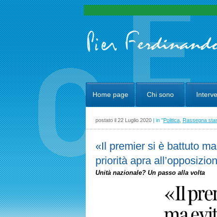
Home page
Chi sono
Interve
postato il 22 Luglio 2020
| in "
Politica
,
Rassegna st
«Il premier si è battuto ma 
priorità apra all’opposizio
Unità nazionale? Un passo alla volta