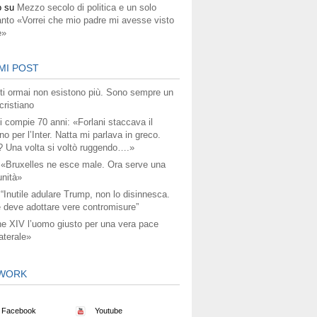
o
su
Mezzo secolo di politica e un solo
anto «Vorrei che mio padre mi avesse visto
e»
MI POST
titi ormai non esistono più. Sono sempre un
ristiano
i compie 70 anni: «Forlani staccava il
no per l’Inter. Natta mi parlava in greco.
? Una volta si voltò ruggendo….»
 «Bruxelles ne esce male. Ora serve una
unità»
 “Inutile adulare Trump, non lo disinnesca.
 deve adottare vere contromisure”
e XIV l’uomo giusto per una vera pace
aterale»
WORK
Facebook
Youtube