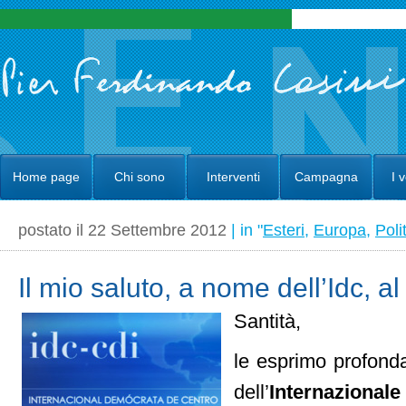
Home page
Chi sono
Interventi
Campagna
I 
postato il 22 Settembre 2012
| in "
Esteri
,
Europa
,
Poli
Il mio saluto, a nome dell’Idc, 
Santità,
le esprimo profond
dell’
Internazion