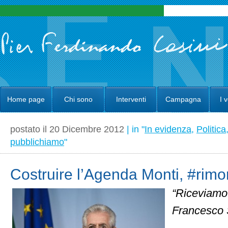
Home page
Chi sono
Interventi
Campagna
I 
postato il 20 Dicembre 2012
| in "
In evidenza
,
Politica
pubblichiamo
"
Costruire l’Agenda Monti, #rim
“Riceviamo
Francesco