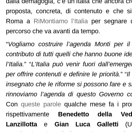
dalla demagogia, c’è un’Italia che ancora cr
proposta, concreta, di contenuto e che si
Roma a
RiMontiamo l’Italia
per segnare u
percorso che va avanti da tempo.
“
Vogliamo costruire l’agenda Monti per il
contributo di tutti quelli che hanno buone i
l’Italia.
” “
L’Italia può venir fuori dall’emer
per offrire contenuti e definire le priorità.
” “
I
insegnato che le riforme si possono fare e 
rinnoviamo l’agenda di questo Governo c
Con
queste parole
qualche mese fa i promot
rispettivamente
Benedetto della Ved
Lanzillotta
e
Gian Luca Galletti
(Ud