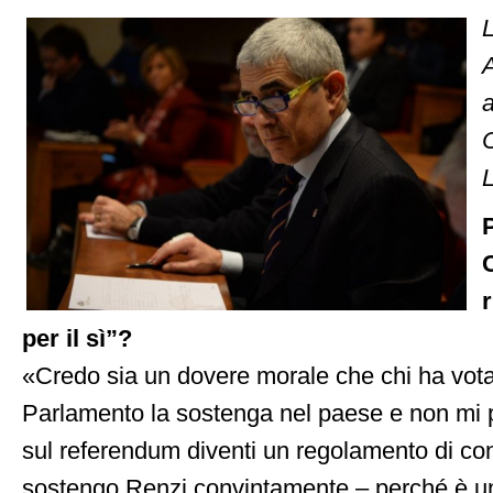
L
C
r
per il sì”?
«Credo sia un dovere morale che chi ha votat
Parlamento la sostenga nel paese e non mi pi
sul referendum diventi un regolamento di conti
sostengo Renzi convintamente – perché è uni