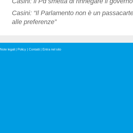
Casini: il Pd smetta di rinnegare il governo
Casini: “Il Parlamento non è un passacart
alle preferenze”
Note legali
|
Policy
|
Contatti
|
Entra nel sito