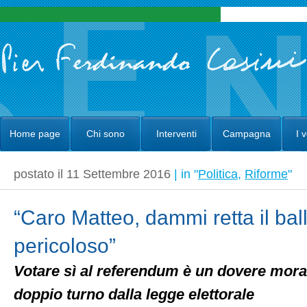
Home page
Chi sono
Interventi
Campagna
I 
postato il 11 Settembre 2016
| in "
Politica
,
Riforme
"
“Caro Matteo, dammi retta il bal
pericoloso”
Votare sì al referendum è un dovere mora
doppio turno dalla legge elettorale