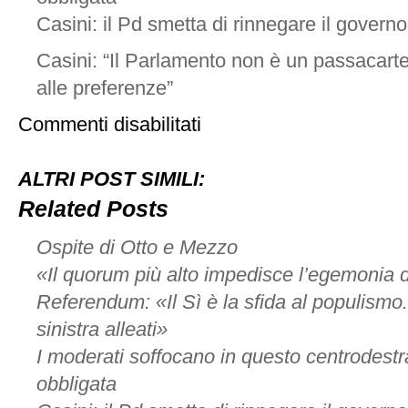
Casini: il Pd smetta di rinnegare il governo
Casini: “Il Parlamento non è un passacart
alle preferenze”
su
Commenti disabilitati
“Caro
Matteo,
dammi
ALTRI POST SIMILI:
retta
il
Related Posts
ballottaggio
è
Ospite di Otto e Mezzo
pericoloso”
«Il quorum più alto impedisce l’egemonia
Referendum: «Il Sì è la sfida al populismo.
sinistra alleati»
I moderati soffocano in questo centrodestr
obbligata