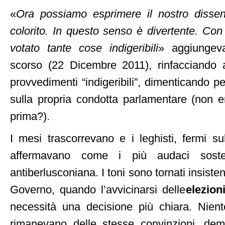
«
Ora possiamo esprimere il nostro disse
colorito. In questo senso è divertente. Co
votato tante cose indigeribili
» aggiungev
scorso (22 Dicembre 2011), rinfacciando a
provvedimenti “indigeribili”, dimenticando pe
sulla propria condotta parlamentare (non er
prima?).
I mesi trascorrevano e i leghisti, fermi sul
affermavano come i più audaci sosten
antiberlusconiana. I toni sono tornati insisten
Governo, quando l’avvicinarsi delle
elezion
necessità una decisione più chiara. Niente
rimanevano delle stesse convinzioni, dem