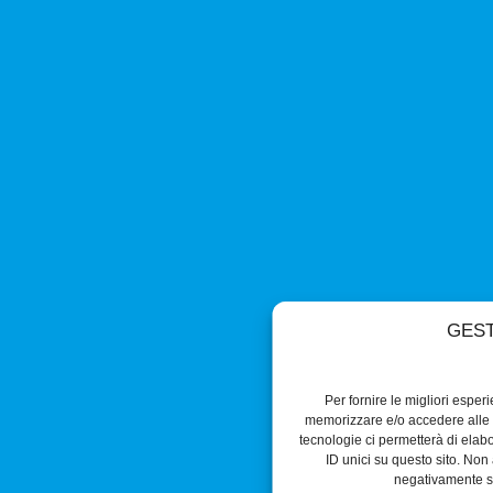
GEST
Per fornire le migliori esper
memorizzare e/o accedere alle i
tecnologie ci permetterà di ela
ID unici su questo sito. Non 
negativamente su