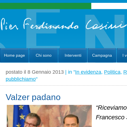
Home page
Chi sono
Interventi
Campagna
I 
postato il 8 Gennaio 2013
| in "
In evidenza
,
Politica
,
R
pubblichiamo
"
Valzer padano
“Riceviamo
Francesco