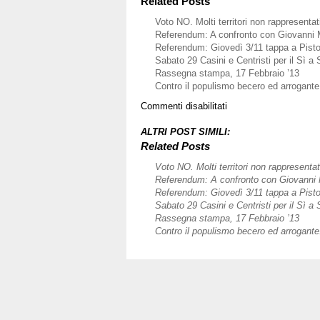
Related Posts
Voto NO. Molti territori non rappresentat
Referendum: A confronto con Giovanni 
Referendum: Giovedì 3/11 tappa a Pisto
Sabato 29 Casini e Centristi per il Sì a 
Rassegna stampa, 17 Febbraio ’13
Contro il populismo becero ed arrogante
su
Commenti disabilitati
Toscana,
225
ALTRI POST SIMILI:
anni
Related Posts
senza
Voto NO. Molti territori non rappresentat
pena
Referendum: A confronto con Giovanni 
di
Referendum: Giovedì 3/11 tappa a Pisto
morte
Sabato 29 Casini e Centristi per il Sì a 
Rassegna stampa, 17 Febbraio ’13
Contro il populismo becero ed arrogante