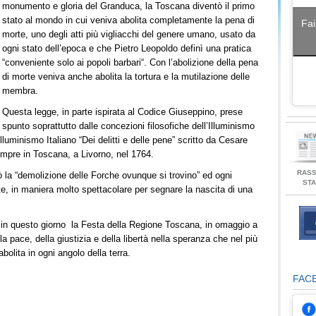
monumento e gloria del Granduca, la Toscana diventò il primo
stato al mondo in cui veniva abolita completamente la pena di
Fai
morte, uno degli atti più vigliacchi del genere umano, usato da
ogni stato dell’epoca e che Pietro Leopoldo definì una pratica
“conveniente solo ai popoli barbari“. Con l’abolizione della pena
di morte veniva anche abolita la tortura e la mutilazione delle
membra.
Questa legge, in parte ispirata al Codice Giuseppino, prese
spunto soprattutto dalle concezioni filosofiche dell’Illuminismo
Illuminismo Italiano “Dei delitti e delle pene” scritto da Cesare
empre in Toscana, a Livorno, nel 1764.
RAS
la “demolizione delle Forche ovunque si trovino” ed ogni
ST
te, in maniera molto spettacolare per segnare la nascita di una
 in questo giorno la Festa della Regione Toscana, in omaggio a
la pace, della giustizia e della libertà nella speranza che nel più
bolita in ogni angolo della terra.
FAC