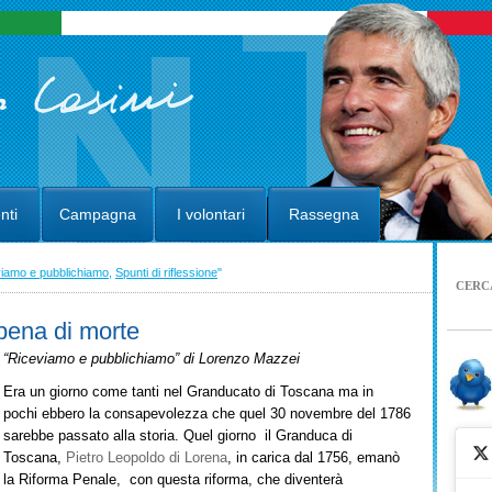
nti
Campagna
I volontari
Rassegna
iamo e pubblichiamo
,
Spunti di riflessione
"
CERC
pena di morte
“Riceviamo e pubblichiamo” di Lorenzo Mazzei
Era un giorno come tanti nel Granducato di Toscana ma in
pochi ebbero la consapevolezza che quel 30 novembre del 1786
sarebbe passato alla storia. Quel giorno il Granduca di
Toscana,
Pietro Leopoldo di Lorena
, in carica dal 1756, emanò
la Riforma Penale, con questa riforma, che diventerà