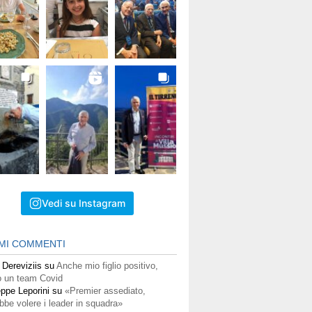
Vedi su Instagram
IMI COMMENTI
 Dereviziis
su
Anche mio figlio positivo,
 un team Covid
ppe Leporini
su
«Premier assediato,
bbe volere i leader in squadra»