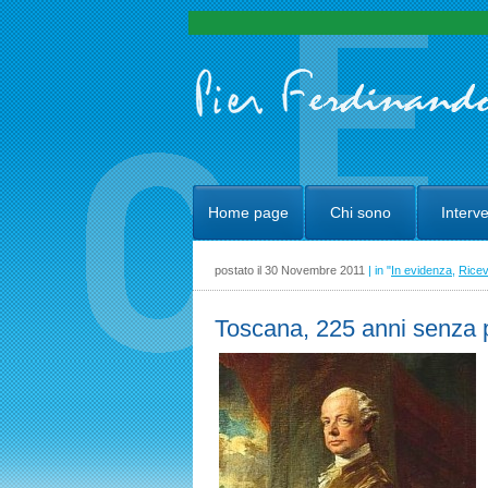
Home page
Chi sono
Interve
postato il 30 Novembre 2011
| in "
In evidenza
,
Ricev
Toscana, 225 anni senza 