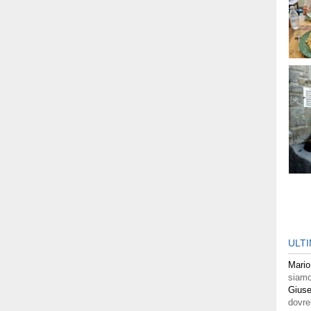
ULT
Mario
siamo
Giuse
dovre