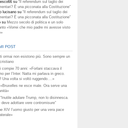
cesco66
su
“Il referendum sul taglio dei
mentari? È una picconata alla Costituzione”
o lucisano
su
“Il referendum sul taglio dei
mentari? È una picconata alla Costituzione”
o
su
Mezzo secolo di politica e un solo
anto «Vorrei che mio padre mi avesse visto
e»
MI POST
titi ormai non esistono più. Sono sempre un
ristiano
i compie 70 anni: «Forlani staccava il
no per l’Inter. Natta mi parlava in greco.
? Una volta si voltò ruggendo….»
 «Bruxelles ne esce male. Ora serve una
unità»
 “Inutile adulare Trump, non lo disinnesca.
 deve adottare vere contromisure”
e XIV l’uomo giusto per una vera pace
aterale»