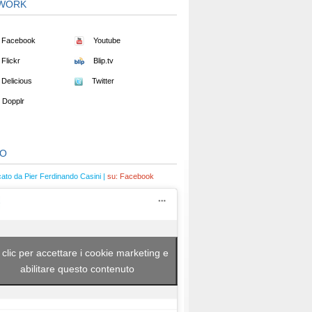
WORK
Facebook
Youtube
Flickr
Blip.tv
Delicious
Twitter
Dopplr
EO
cato da Pier Ferdinando Casini |
su:
Facebook
 clic per accettare i cookie marketing e
abilitare questo contenuto