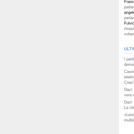
Fran
parla
angel
parla
Fulvi
rimpi
volar
ULTI
I par
democ
Casin
telefo
Craxi
Dazi:
vera 
Dazi:
La Ue
«Leon
multil