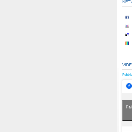
NET
VID
Pubbli
Fai