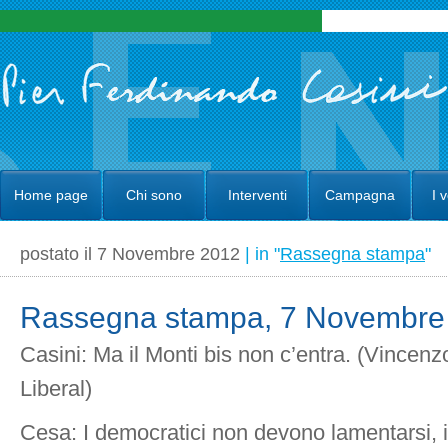
Home page
Chi sono
Interventi
Campagna
I 
postato il 7 Novembre 2012
| in "
Rassegna stampa
"
Rassegna stampa, 7 Novembre
Casini: Ma il Monti bis non c’entra. (Vincenzo
Liberal)
Cesa: I democratici non devono lamentarsi, in