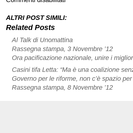
Commenti disabilitati
Rassegna
stampa,
7
ALTRI POST SIMILI:
Novembre
’12
Related Posts
Al Talk di Unomattina
Rassegna stampa, 3 Novembre ’12
Ora pacificazione nazionale, unire i miglior
Casini tifa Letta: “Ma è una coalizione se
Governo per le riforme, non c’è spazio pe
Rassegna stampa, 8 Novembre ’12