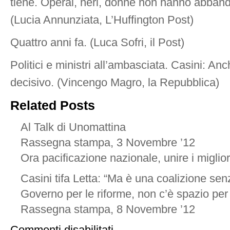
tiene. Operai, neri, donne non hanno abba
(Lucia Annunziata, L’Huffington Post)
Quattro anni fa. (Luca Sofri, il Post)
Politici e ministri all’ambasciata. Casini: An
decisivo. (Vincengo Magro, la Repubblica)
Related Posts
Al Talk di Unomattina
Rassegna stampa, 3 Novembre ’12
Ora pacificazione nazionale, unire i miglior
Casini tifa Letta: “Ma è una coalizione se
Governo per le riforme, non c’è spazio pe
Rassegna stampa, 8 Novembre ’12
su