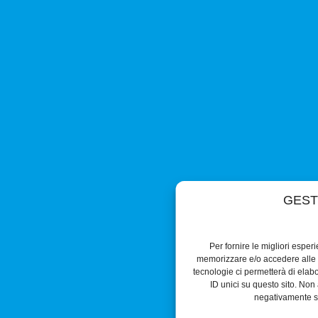
GEST
Per fornire le migliori esper
memorizzare e/o accedere alle i
tecnologie ci permetterà di ela
ID unici su questo sito. Non 
negativamente su