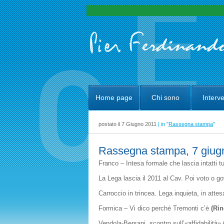
Home page
Chi sono
Interve
postato il 7 Giugno 2011
| in "
Rassegna stampa
"
Rassegna stampa, 7 giug
Franco – Intesa formale che lascia intatti tu
La Lega lascia il 2011 al Cav. Poi voto o g
Carroccio in trincea. Lega inquieta, in atte
Formica – Vi dico perché Tremonti c’è
(Rin
Vendola-Bersani, scontro sull’«affidabilità»