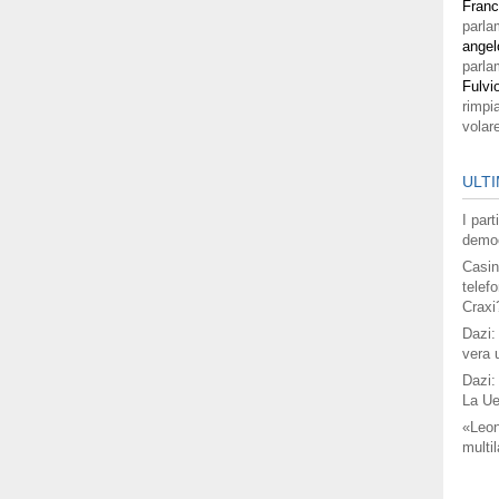
Fran
parla
angel
parla
Fulvi
rimpi
volar
ULTI
I par
democ
Casin
telefo
Craxi
Dazi:
vera 
Dazi:
La Ue
«Leon
multil