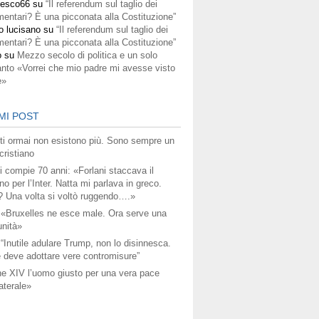
cesco66
su
“Il referendum sul taglio dei
mentari? È una picconata alla Costituzione”
o lucisano
su
“Il referendum sul taglio dei
mentari? È una picconata alla Costituzione”
o
su
Mezzo secolo di politica e un solo
anto «Vorrei che mio padre mi avesse visto
e»
MI POST
titi ormai non esistono più. Sono sempre un
ristiano
i compie 70 anni: «Forlani staccava il
no per l’Inter. Natta mi parlava in greco.
? Una volta si voltò ruggendo….»
 «Bruxelles ne esce male. Ora serve una
unità»
 “Inutile adulare Trump, non lo disinnesca.
 deve adottare vere contromisure”
e XIV l’uomo giusto per una vera pace
aterale»