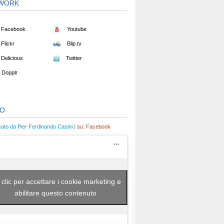
WORK
Facebook
Youtube
Flickr
Blip.tv
Delicious
Twitter
Dopplr
EO
cato da Pier Ferdinando Casini |
su:
Facebook
 clic per accettare i cookie marketing e
abilitare questo contenuto