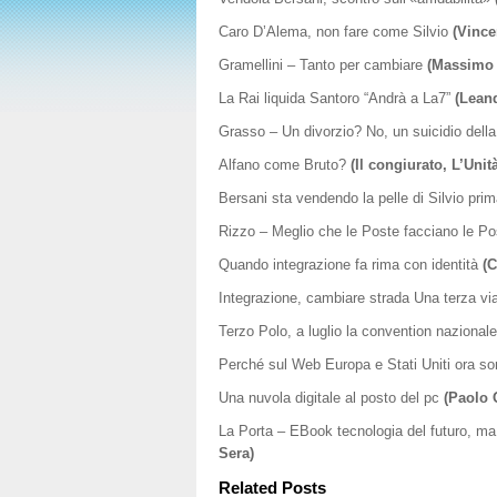
Caro D’Alema, non fare come Silvio
(Vince
Gramellini – Tanto per cambiare
(Massimo 
La Rai liquida Santoro “Andrà a La7”
(Leand
Grasso – Un divorzio? No, un suicidio dell
Alfano come Bruto?
(Il congiurato, L’Unit
Bersani sta vendendo la pelle di Silvio pr
Rizzo – Meglio che le Poste facciano le P
Quando integrazione fa rima con identità
(C
Integrazione, cambiare strada Una terza vi
Terzo Polo, a luglio la convention nazional
Perché sul Web Europa e Stati Uniti ora so
Una nuvola digitale al posto del pc
(Paolo O
La Porta – EBook tecnologia del futuro, ma 
Sera)
Related Posts