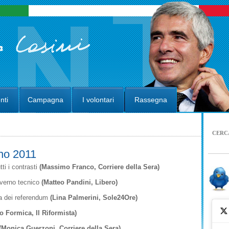
nti
Campagna
I volontari
Rassegna
CERC
no 2011
tti i contrasti
(Massimo Franco, Corriere della Sera)
overno tecnico
(Matteo Pandini, Libero)
sa dei referendum
(Lina Palmerini, Sole24Ore)
o Formica, Il Riformista)
(Monica Guerzoni, Corriere della Sera)