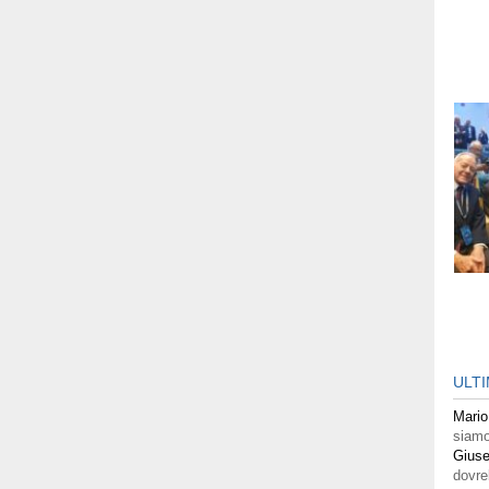
ULT
Mario
siamo
Giuse
dovre