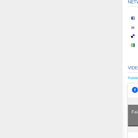
NET
VID
Pubbli
Fai