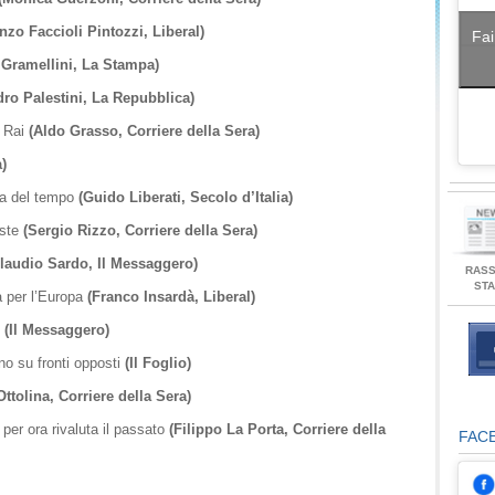
nzo Faccioli Pintozzi, Liberal)
Fai
Gramellini, La Stampa)
ro Palestini, La Repubblica)
a Rai
(Aldo Grasso, Corriere della Sera)
à)
ima del tempo
(Guido Liberati, Secolo d’Italia)
oste
(Sergio Rizzo, Corriere della Sera)
laudio Sardo, Il Messaggero)
RAS
ST
a per l’Europa
(Franco Insardà, Liberal)
e
(Il Messaggero)
no su fronti opposti
(Il Foglio)
ttolina, Corriere della Sera)
per ora rivaluta il passato
(Filippo La Porta, Corriere della
FAC