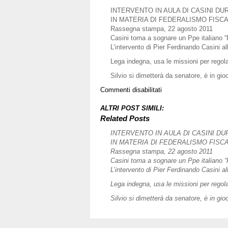
INTERVENTO IN AULA DI CASINI D
IN MATERIA DI FEDERALISMO FISC
Rassegna stampa, 22 agosto 2011
Casini torna a sognare un Ppe italiano “
L’intervento di Pier Ferdinando Casini al
Lega indegna, usa le missioni per rego
Silvio si dimetterà da senatore, è in gio
su
Commenti disabilitati
Rassegna
stampa,
ALTRI POST SIMILI:
7
Related Posts
giugno
INTERVENTO IN AULA DI CASINI D
2011
IN MATERIA DI FEDERALISMO FISC
Rassegna stampa, 22 agosto 2011
Casini torna a sognare un Ppe italiano “
L’intervento di Pier Ferdinando Casini al
Lega indegna, usa le missioni per rego
Silvio si dimetterà da senatore, è in gio