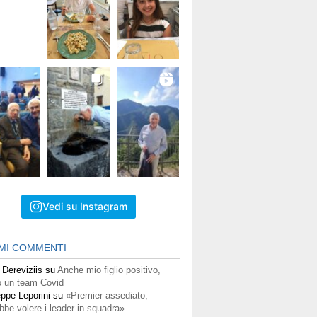
Vedi su Instagram
IMI COMMENTI
 Dereviziis
su
Anche mio figlio positivo,
 un team Covid
ppe Leporini
su
«Premier assediato,
bbe volere i leader in squadra»