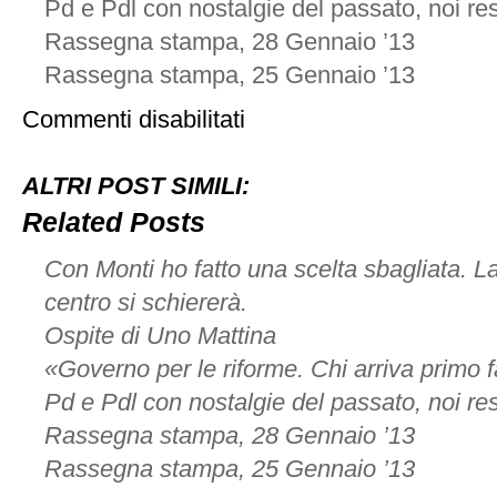
Pd e Pdl con nostalgie del passato, noi re
Rassegna stampa, 28 Gennaio ’13
Rassegna stampa, 25 Gennaio ’13
su
Commenti disabilitati
Rassegna
stampa,
23
ALTRI POST SIMILI:
Gennaio
’13
Related Posts
Con Monti ho fatto una scelta sbagliata. La
centro si schiererà.
Ospite di Uno Mattina
«Governo per le riforme. Chi arriva primo 
Pd e Pdl con nostalgie del passato, noi re
Rassegna stampa, 28 Gennaio ’13
Rassegna stampa, 25 Gennaio ’13