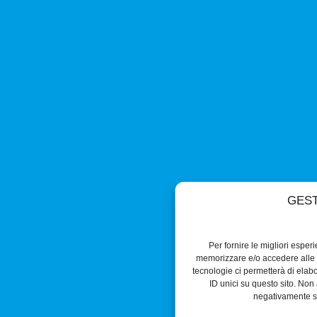
GEST
Per fornire le migliori esper
memorizzare e/o accedere alle i
tecnologie ci permetterà di ela
ID unici su questo sito. Non 
negativamente su