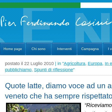
Home page
Chi sono
Interventi
Campagna
I 
postato il 22 Luglio 2010
| in "
Agricoltura
,
Europa
,
In 
pubblichiamo
,
Spunti di riflessione
"
Quote latte, diamo voce ad un a
veneto che ha sempre rispettato
“Riceviamo