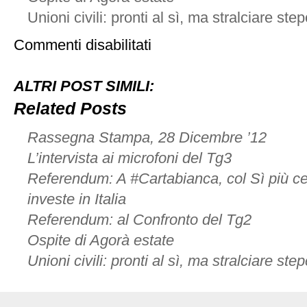
Unioni civili: pronti al sì, ma stralciare ste
su
Commenti disabilitati
Non
condivido
Orlando
ALTRI POST SIMILI:
su
immunità,
Related Posts
no
a
Rassegna Stampa, 28 Dicembre ’12
invasioni
campo
L’intervista ai microfoni del Tg3
Referendum: A #Cartabianca, col Sì più ce
investe in Italia
Referendum: al Confronto del Tg2
Ospite di Agorà estate
Unioni civili: pronti al sì, ma stralciare ste