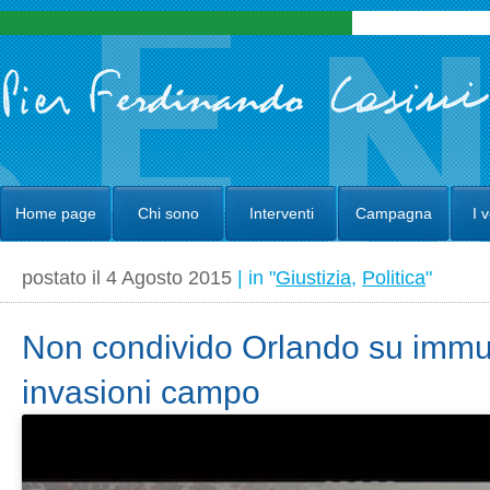
Home page
Chi sono
Interventi
Campagna
I 
postato il 4 Agosto 2015
| in "
Giustizia
,
Politica
"
Non condivido Orlando su immun
invasioni campo