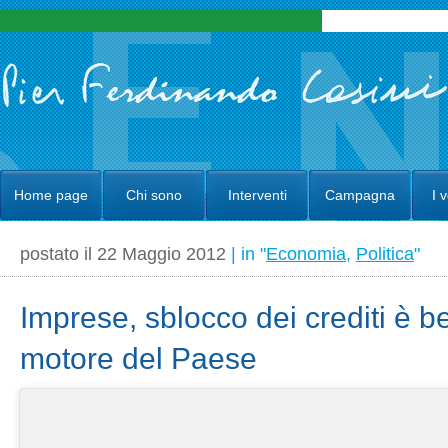
Home page
Chi sono
Interventi
Campagna
I 
postato il 22 Maggio 2012
| in "
Economia
,
Politica
"
Imprese, sblocco dei crediti è b
motore del Paese