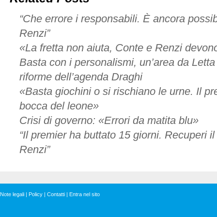
leghisti
al
“Che errore i responsabili. È ancora possi
Pd,
figurarsi
Renzi”
se
«La fretta non aiuta, Conte e Renzi devono
non
supera
Basta con i personalismi, un’area da Letta
una
lite
riforme dell’agenda Draghi
con
«Basta giochini o si rischiano le urne. Il p
Iv»
bocca del leone»
Crisi di governo: «Errori da matita blu»
“Il premier ha buttato 15 giorni. Recuperi i
Renzi”
Note legali
|
Policy
|
Contatti
|
Entra nel sito