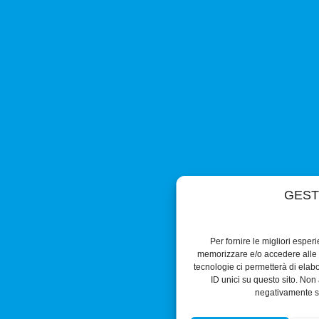
GEST
Per fornire le migliori esper
memorizzare e/o accedere alle i
tecnologie ci permetterà di ela
ID unici su questo sito. Non 
negativamente su