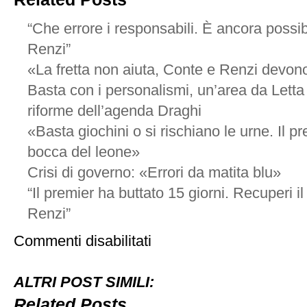
“Che errore i responsabili. È ancora possi
Renzi”
«La fretta non aiuta, Conte e Renzi devono
Basta con i personalismi, un’area da Letta
riforme dell’agenda Draghi
«Basta giochini o si rischiano le urne. Il p
bocca del leone»
Crisi di governo: «Errori da matita blu»
“Il premier ha buttato 15 giorni. Recuperi i
Renzi”
su
Commenti disabilitati
«Il
premier
è
ALTRI POST SIMILI:
passato
dai
Related Posts