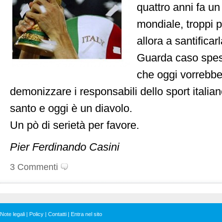
quattro anni fa un 
mondiale, troppi p
allora a santificar
Guarda caso spess
che oggi vorrebbe
demonizzare i responsabili dello sport italian
santo e oggi è un diavolo.
Un pò di serietà per favore.
Pier Ferdinando Casini
3 Commenti
Note legali
|
Policy
|
Contatti
|
Entra nel sito