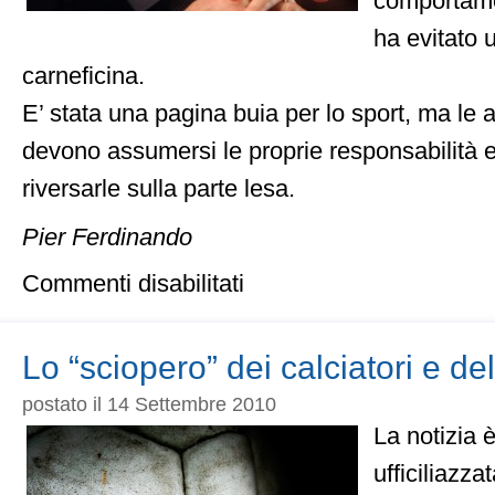
comportame
ha evitato 
carneficina.
E’ stata una pagina buia per lo sport, ma le 
devono assumersi le proprie responsabilità 
riversarle sulla parte lesa.
Pier Ferdinando
su
Condividi con
Commenti disabilitati
Scontri
Italia-
Serbia,
solidali
Lo “sciopero” dei calciatori e d
con
la
postato il 14 Settembre 2010
Polizia
La notizia 
italiana
ufficiliazz