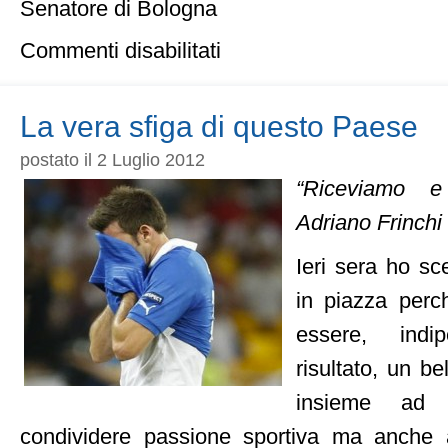
Senatore di Bologna
su
Commenti disabilitati
Olimpiadi
Bologna-
Firenze
2032:
La vera sfiga di questo Paese
Pensiamo
in
postato il 2 Luglio 2012
grande
“Riceviamo e
Adriano Frinchi
Ieri sera ho sce
in piazza per
essere, indi
risultato, un b
insieme ad 
condividere passione sportiva ma anche 