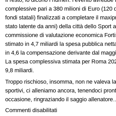
Il resto, lo dicono i numeri: l’evento avrebbe
complessive pari a 380 milioni di Euro (120 d
fondi statali) finalizzati a completare il maxip
stato latente da anni) della città dello Sport 
commissione di valutazione economica Fort
stimato in 4,7 miliardi la spesa pubblica nett
in 4,6 la compensazione derivante dal maggior
La spesa complessiva stimata per Roma 202
9,8 miliardi.
Troppo rischioso, insomma, non ne valeva la
sportivi, ci alleniamo ancora, tenendoci pron
occasione, ringraziando il saggio allenator
su
Commenti disabilitati
Con