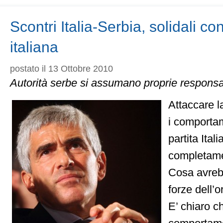
l’umiltà
degli
sportivi…
Scontri Italia-Serbia, solidali con
italiana
postato il 13 Ottobre 2010
Autorità serbe si assumano proprie responsab
Attaccare l
i comportame
partita Ital
completame
Cosa avreb
forze dell’o
E’ chiaro ch