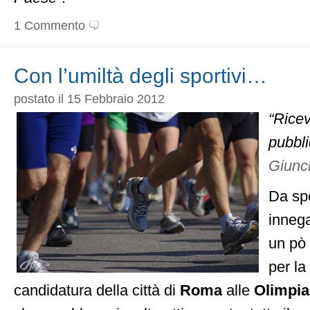
1 Commento
Con l’umiltà degli sportivi…
postato il 15 Febbraio 2012
“Rice
pubbl
Giunc
Da spo
innega
un pò
per l
candidatura della città di
Roma
alle
Olimpia