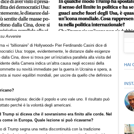
Fai
a su Avvenire
ama «i “billionaire” di Hollywood» Pier Ferdinando Casini dice di
emocratici Usa: troppe, evidentemente, le distanze dalle esigenze
dalla Cina, dove si trova per un’iniziativa parallela alla visita del
sidente della Camera indica un’altra causa negli eccessi della
HAI 
scommette su novità immediate per la guerra in Ucraina e spera, a
sta ai nuovi equilibri mondiali, per uscire da quello che definisce
INS
ericano?
a meravigliosa: decide il popolo e uno vale uno. Il risultato può
ttato perché è la volontà degli americani.
d Trump si diceva che il sovranismo era finito alle corde. Nel
es come in Europa. Quale lezione si può ricavarne?
o di Trump segna una netta discontinuità con la tradizione