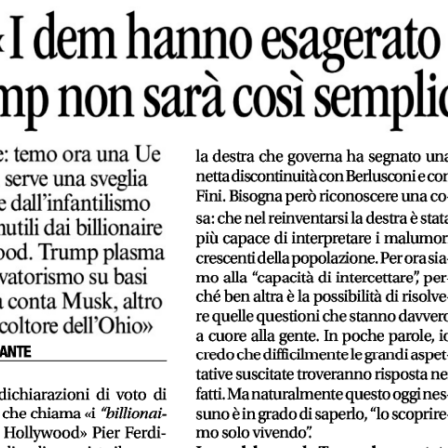
Fai
RAS
ST
FAC