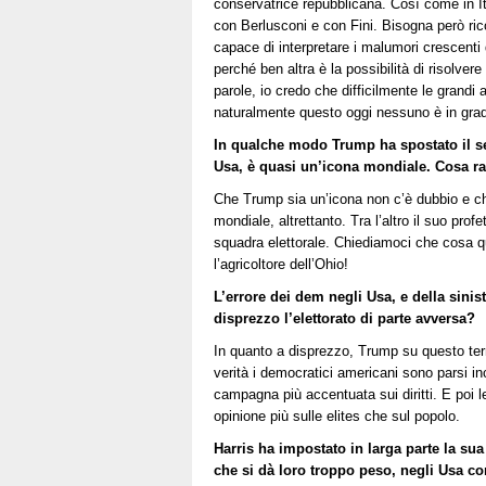
conservatrice repubblicana. Così come in It
con Berlusconi e con Fini. Bisogna però ric
capace di interpretare i malumori crescenti 
perché ben altra è la possibilità di risolve
parole, io credo che difficilmente le grandi 
naturalmente questo oggi nessuno è in grado
In qualche modo Trump ha spostato il sen
Usa, è quasi un’icona mondiale. Cosa ra
Che Trump sia un’icona non c’è dubbio e c
mondiale, altrettanto. Tra l’altro il suo pro
squadra elettorale. Chiediamoci che cosa q
l’agricoltore dell’Ohio!
L’errore dei dem negli Usa, e della sinis
disprezzo l’elettorato di parte avversa?
In quanto a disprezzo, Trump su questo terre
verità i democratici americani sono parsi in
campagna più accentuata sui diritti. E poi le
opinione più sulle elites che sul popolo.
Harris ha impostato in larga parte la sua 
che si dà loro troppo peso, negli Usa c