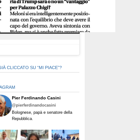
 clic per accettare i cookie marketing e
abilitare questo contenuto
GIÀ CLICCATO SU “MI PIACE”?
TAGRAM
Pier Ferdinando Casini
@pierferdinandocasini
Bolognese, papà e senatore della
Repubblica.