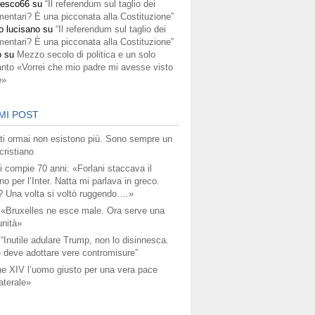
cesco66
su
“Il referendum sul taglio dei
mentari? È una picconata alla Costituzione”
o lucisano
su
“Il referendum sul taglio dei
mentari? È una picconata alla Costituzione”
o
su
Mezzo secolo di politica e un solo
anto «Vorrei che mio padre mi avesse visto
e»
MI POST
titi ormai non esistono più. Sono sempre un
ristiano
i compie 70 anni: «Forlani staccava il
no per l’Inter. Natta mi parlava in greco.
? Una volta si voltò ruggendo….»
 «Bruxelles ne esce male. Ora serve una
unità»
 “Inutile adulare Trump, non lo disinnesca.
 deve adottare vere contromisure”
e XIV l’uomo giusto per una vera pace
aterale»