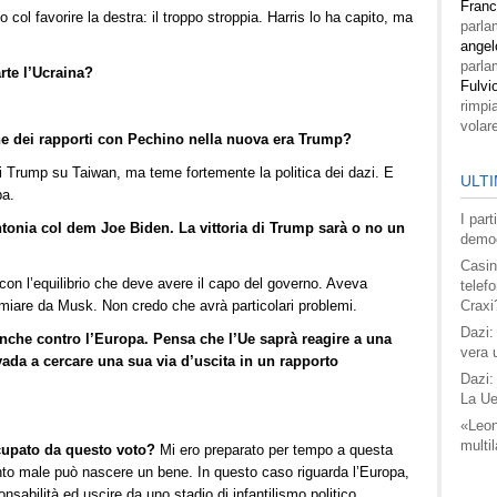
Fran
col favorire la destra: il troppo stroppia. Harris lo ha capito, ma
parla
angel
parla
te l’Ucraina?
Fulvi
rimpi
volar
ne dei rapporti con Pechino nella nuova era Trump?
i Trump su Taiwan, ma teme fortemente la politica dei dazi. E
ULTI
pa.
I par
ntonia col dem Joe Biden. La vittoria di Trump sarà o no un
democ
Casin
 con l’equilibrio che deve avere il capo del governo. Aveva
telefo
emiare da Musk. Non credo che avrà particolari problemi.
Craxi
Dazi:
anche contro l’Europa. Pensa che l’Ue saprà reagire a una
vera 
vada a cercare una sua via d’uscita in un rapporto
Dazi:
La Ue
«Leon
multil
cupato da questo voto?
Mi ero preparato per tempo a questa
nto male può nascere un bene. In questo caso riguarda l’Europa,
abilità ed uscire da uno stadio di infantilismo politico.