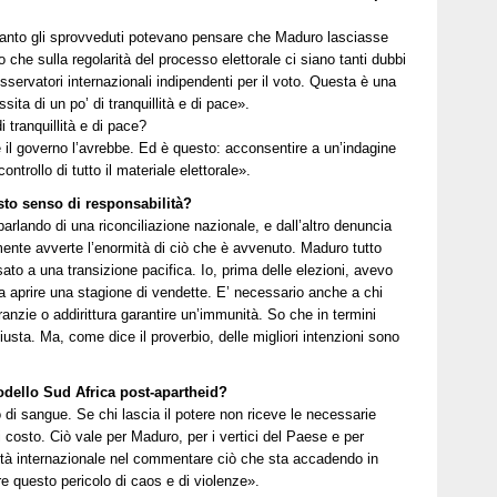
ltanto gli sprovveduti potevano pensare che Maduro lasciasse
o che sulla regolarità del processo elettorale ci siano tanti dubbi
osservatori internazionali indipendenti per il voto. Questa è una
ita di un po’ di tranquillità e di pace».
tranquillità e di pace?
 il governo l’avrebbe. Ed è questo: acconsentire a un’indagine
ontrollo di tutto il materiale elettorale».
to senso di responsabilità?
parlando di una riconciliazione nazionale, e dall’altro denuncia
emente avverte l’enormità di ciò che è avvenuto. Maduro tutto
to a una transizione pacifica. Io, prima delle elezioni, avevo
 aprire una stagione di vendette. E’ necessario anche a chi
anzie o addirittura garantire un’immunità. So che in termini
usta. Ma, come dice il proverbio, delle migliori intenzioni sono
odello Sud Africa post-apartheid?
 di sangue. Se chi lascia il potere non riceve le necessarie
i costo. Ciò vale per Maduro, per i vertici del Paese e per
unità internazionale nel commentare ciò che sta accadendo in
re questo pericolo di caos e di violenze».