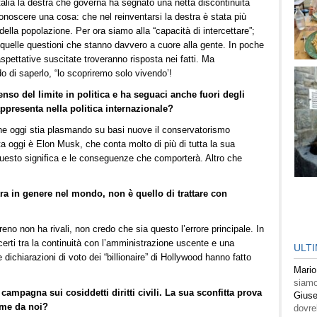
alia la destra che governa ha segnato una netta discontinuità
onoscere una cosa: che nel reinventarsi la destra è stata più
della popolazione. Per ora siamo alla “capacità di intercettare”;
re quelle questioni che stanno davvero a cuore alla gente. In poche
aspettative suscitate troveranno risposta nei fatti. Ma
 di saperlo, “lo scopriremo solo vivendo’!
so del limite in politica e ha seguaci anche fuori degli
ppresenta nella politica internazionale?
he oggi stia plasmando su basi nuove il conservatorismo
feta oggi è Elon Musk, che conta molto di più di tutta la sua
uesto significa e le conseguenze che comporterà. Altro che
tra in genere nel mondo, non è quello di trattare con
no non ha rivali, non credo che sia questo l’errore principale. In
certi tra la continuità con l’amministrazione uscente e una
ULT
 dichiarazioni di voto dei “billionaire” di Hollywood hanno fatto
Mario
siamo
campagna sui cosiddetti diritti civili. La sua sconfitta prova
Giuse
ome da noi?
dovre