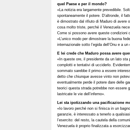
quel Paese e per il mondo?
«La notizia era largamente prevedibile. So
spontaneamente il potere. D’altronde, il fatt
è dimostrato dal rifiuto di Maduro di avere 
cosa molto triste, perché il Venezuela necess
Come si possono avere queste condizioni di 
«L’unico modo per dimostrare la buona fede
internazionale sotto l’egida dell’Onu e a un c
E lei crede che Maduro possa avere ques
«In queste ore, il presidente da un lato sta 
complotti e tentativi di ucciderlo. Evident
sommato sarebbe il primo a essere interessa
detto che chiunque avesse vinto non poteva
eventualmente perde il potere dare delle gar
teorici questa strada potrebbe non essere gi
lastricate le vie dell’inferno».
Lei sta ipotizzando una pacificazione m
«Io lavoro perché non si finisca in un bagno
garanzie, è interessato a tenerlo a qualsias
l’esercito: del resto, la cautela della com
Venezuela è proprio finalizzata a esorcizza