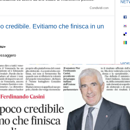
NET
Condividi con
 credibile. Evitiamo che finisca in un
nu»
Messaggero
VID
Pubbli
Fai