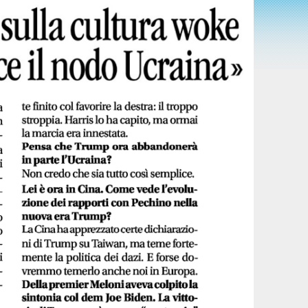
 clic per accettare i cookie marketing e
Tweets by @Pierferdinando
abilitare questo contenuto
SEGNA
AGENDA
FEED RSS
SCRIVIMI
AMPA
EBOOK FANS