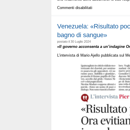
su
Commenti disabilitati
Elezioni
USA:
«I
Venezuela: «Risultato poco
dem
bagno di sangue»
hanno
esagerato
postato il 30 Luglio 2024
sulla
«Il governo acconsenta a un’indagine O
cultura
woke.
L’intervista di Mario Ajello pubblicata sul 
Per
Trump
non
sarà
così
semplice
il
nodo
Ucraina»