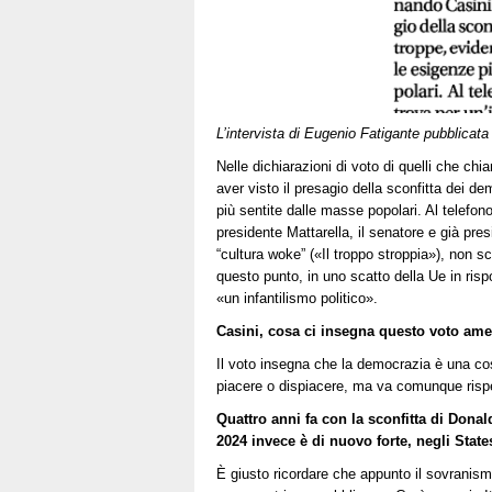
L’intervista di Eugenio Fatigante pubblicat
Nelle dichiarazioni di voto di quelli che chi
aver visto il presagio della sconfitta dei d
più sentite dalle masse popolari. Al telefono 
presidente Mattarella, il senatore e già pre
“cultura woke” («Il troppo stroppia»), non 
questo punto, in uno scatto della Ue in rispo
«un infantilismo politico».
Casini, cosa ci insegna questo voto am
Il voto insegna che la democrazia è una cos
piacere o dispiacere, ma va comunque rispe
Quattro anni fa con la sconfitta di Donal
2024 invece è di nuovo forte, negli Stat
È giusto ricordare che appunto il sovranism