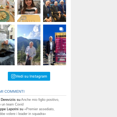
Vedi su Instagram
IMI COMMENTI
 Dereviziis
su
Anche mio figlio positivo,
 un team Covid
ppe Leporini
su
«Premier assediato,
bbe volere i leader in squadra»