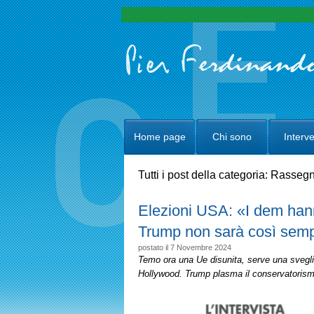
Home page
Chi sono
Interve
Tutti i post della categoria: Rasse
Elezioni USA: «I dem hann
Trump non sarà così semp
postato il 7 Novembre 2024
Temo ora una Ue disunita, serve una sveglia pe
Hollywood. Trump plasma il conservatorismo