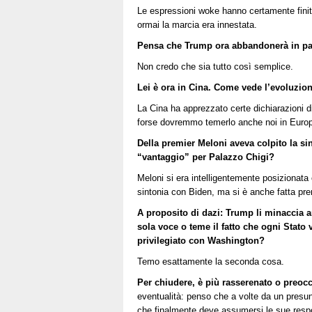
Le espressioni woke hanno certamente finito 
ormai la marcia era innestata.
Pensa che Trump ora abbandonerà in par
Non credo che sia tutto così semplice.
Lei è ora in Cina. Come vede l’evoluzio
La Cina ha apprezzato certe dichiarazioni d
forse dovremmo temerlo anche noi in Euro
Della premier Meloni aveva colpito la si
“vantaggio” per Palazzo Chigi?
Meloni si era intelligentemente posizionata
sintonia con Biden, ma si è anche fatta pr
A proposito di dazi: Trump li minaccia 
sola voce o teme il fatto che ogni Stato 
privilegiato con Washington?
Temo esattamente la seconda cosa.
Per chiudere, è più rasserenato o preoc
eventualità: penso che a volte da un presu
che finalmente deve assumersi le sue respons