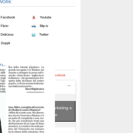
WORK
Facebook
Youtube
Flickr
Blip.tv
Delicious
Twitter
Dopplr
EO
cato da Pier Ferdinando Casini |
su:
Facebook
 clic per accettare i cookie marketing e
abilitare questo contenuto