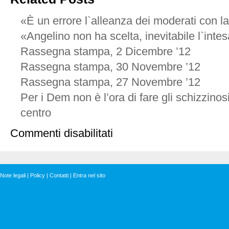
«È un errore l`alleanza dei moderati con l
«Angelino non ha scelta, inevitabile l`inte
Rassegna stampa, 2 Dicembre ’12
Rassegna stampa, 30 Novembre ’12
Rassegna stampa, 27 Novembre ’12
Per i Dem non è l’ora di fare gli schizzinosi,
centro
su
Commenti disabilitati
Casini:
«Senza
Berlusconi
neanche
l’esecutivo
Note legali
|
Policy
|
Contatti
|
Entra nel sito
ha
più
un
alibi»