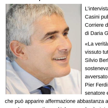
L’intervis
Casini pub
Corriere d
di Daria 
«La verit
vissuto tut
Silvio Ber
sosteneva
avversato
Pier Ferd
senatore e
che può apparire affermazione abbastanza a