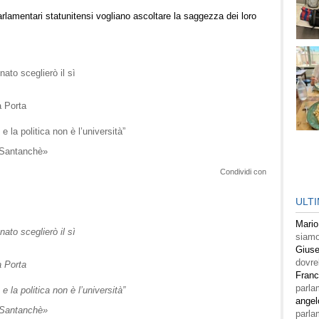
parlamentari statunitensi vogliano ascoltare la saggezza dei loro
ato sceglierò il sì
a Porta
e la politica non è l’università”
a Santanchè»
Condividi con
ULT
Mario
ato sceglierò il sì
siamo
Giuse
dovre
a Porta
Fran
parla
e la politica non è l’università”
angel
a Santanchè»
parla