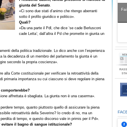
giunta del Senato
.
Fai
«Ci sono due stati d’animo che ritengo aberranti
sotto il profilo giuridico e politico».
Quali?
«Da una parte il Pdl, che dice ‘se cade Berlusconi
cade Letta’; dall’altra il Pd che promette in giunta un
amenti della politica tradizionale. Lo dico anche con l’esperienza
ta la decadenza di un membro del parlamento la giunta è un
agire secondo la propria coscienza».
RAS
 alla Corte costituzionale per verificare la retroattività della
ST
i primaria importanza su cui ciascuno si deve regolare in piena
si comporterebbe?
sione affrettata è sbagliata. La giunta non è una caserma».
perdere tempo, quanto piuttosto quello di assicurare la piena
FAC
ssibile retroattività della Severino? Io credo di no, ma un
rdita di tempo, e questo discorso vale in primis per il Pd».
 evitare il bagno di sangue istituzionale?