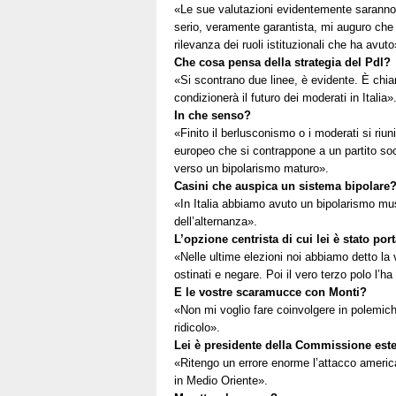
«Le sue valutazioni evidentemente saranno
serio, veramente garantista, mi auguro che 
rilevanza dei ruoli istituzionali che ha avuto
Che cosa pensa della strategia del Pdl?
«Si scontrano due linee, è evidente. È chi
condizionerà il futuro dei moderati in Italia»
In che senso?
«Finito il berlusconismo o i moderati si riu
europeo che si contrappone a un partito so
verso un bipolarismo maturo».
Casini che auspica un sistema bipolare
«In Italia abbiamo avuto un bipolarismo mu
dell’alternanza».
L’opzione centrista di cui lei è stato po
«Nelle ultime elezioni noi abbiamo detto la
ostinati e negare. Poi il vero terzo polo l’ha 
E le vostre scaramucce con Monti?
«Non mi voglio fare coinvolgere in polemiche
ridicolo».
Lei è presidente della Commissione ester
«Ritengo un errore enorme l’attacco america
in Medio Oriente».