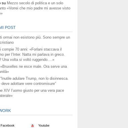
o
su
Mezzo secolo di politica e un solo
anto «Vorrei che mio padre mi avesse visto
e»
MI POST
titi ormai non esistono più. Sono sempre un
ristiano
i compie 70 anni: «Forlani staccava il
no per l’Inter. Natta mi parlava in greco.
? Una volta si voltò ruggendo….»
 «Bruxelles ne esce male. Ora serve una
unità»
 “Inutile adulare Trump, non lo disinnesca.
 deve adottare vere contromisure”
e XIV l’uomo giusto per una vera pace
aterale»
WORK
Facebook
Youtube