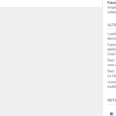
Fulvi
rimpi
volar
ULTI
I par
democ
Casin
telefo
Craxi
Dazi:
vera 
Dazi:
La Ue
«Leon
multil
NET