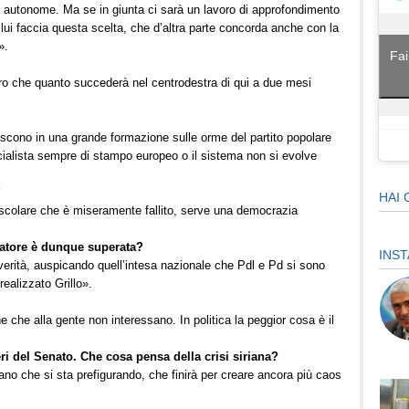
 autonome. Ma se in giunta ci sarà un lavoro di approfondimento
lui faccia questa scelta, che d’altra parte concorda anche con la
».
Fai
aro che quanto succederà nel centrodestra di qui a due mesi
.
niscono in una grande formazione sulle orme del partito popolare
cialista sempre di stampo europeo o il sistema non si evolve
?
HAI 
scolare che è miseramente fallito, serve una democrazia
rtatore è dunque superata?
INS
 verità, auspicando quell’intesa nazionale che Pdl e Pd si sono
realizzato Grillo».
 che alla gente non interessano. In politica la peggior cosa è il
i del Senato. Che cosa pensa della crisi siriana?
no che si sta prefigurando, che finirà per creare ancora più caos