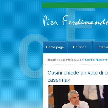
Home page
Chi sono
Interve
postato il 2 Settembre 2013
| in "
Spunti di riflessione
Casini chiede un voto di 
caserma»