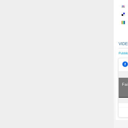
VID
Pubbli
Fai