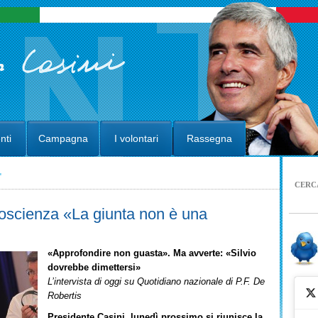
nti
Campagna
I volontari
Rassegna
"
CERC
coscienza «La giunta non è una
«Approfondire non guasta». Ma avverte: «Silvio
dovrebbe dimettersi»
L’intervista di oggi su Quotidiano nazionale di P.F. De
Robertis
Presidente Casini, lunedì prossimo si riunisce la