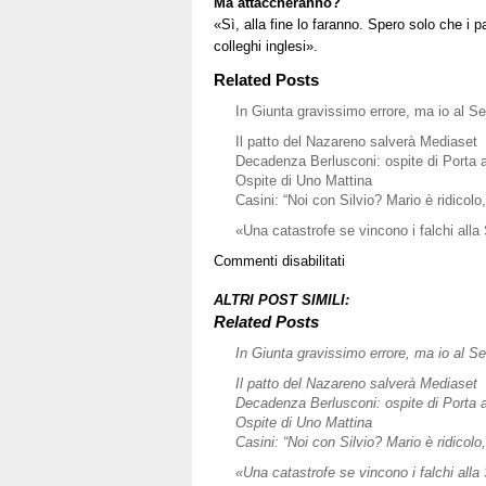
Ma attaccheranno?
«Sì, alla fine lo faranno. Spero solo che i 
colleghi inglesi».
Related Posts
In Giunta gravissimo errore, ma io al Sen
Il patto del Nazareno salverà Mediaset
Decadenza Berlusconi: ospite di Porta 
Ospite di Uno Mattina
Casini: “Noi con Silvio? Mario è ridicolo, 
«Una catastrofe se vincono i falchi all
su
Commenti disabilitati
Casini
chiede
ALTRI POST SIMILI:
un
Related Posts
voto
In Giunta gravissimo errore, ma io al Sen
di
coscienza
Il patto del Nazareno salverà Mediaset
«La
Decadenza Berlusconi: ospite di Porta 
giunta
Ospite di Uno Mattina
non
Casini: “Noi con Silvio? Mario è ridicolo, 
è
«Una catastrofe se vincono i falchi all
una