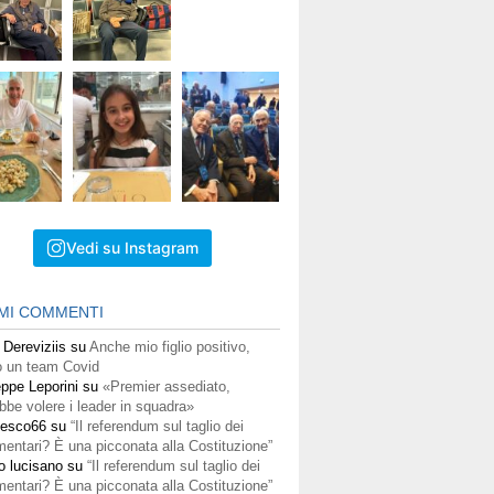
Vedi su Instagram
IMI COMMENTI
 Dereviziis
su
Anche mio figlio positivo,
 un team Covid
ppe Leporini
su
«Premier assediato,
bbe volere i leader in squadra»
cesco66
su
“Il referendum sul taglio dei
mentari? È una picconata alla Costituzione”
o lucisano
su
“Il referendum sul taglio dei
mentari? È una picconata alla Costituzione”