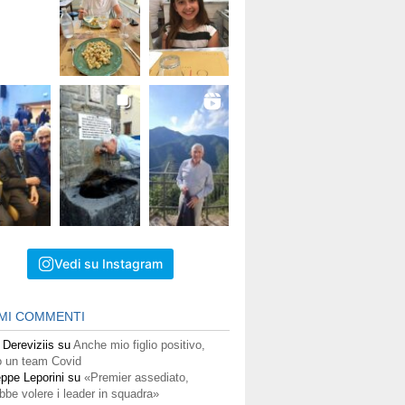
Vedi su Instagram
IMI COMMENTI
 Dereviziis
su
Anche mio figlio positivo,
 un team Covid
ppe Leporini
su
«Premier assediato,
bbe volere i leader in squadra»