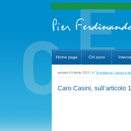
Home page
Chi sono
Interve
postato il 9 Aprile 2012
| in "
In evidenza
,
Lavoro e i
Caro Casini, sull’articolo 