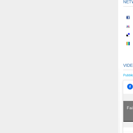
NET
VID
Pubbli
Fai