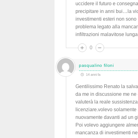
uccidere il futuro e consegnar
precipitare in anni bui…la v
investimenti esteri non sono le
problema legato alla mancanza
infiltrazioni malavitose lunga
0
pasqualino filoni
14 anni fa
Gentilissimo Renato la salvag
da me in discussione me ne 
valuterà la reale sussistenza
licenziare.volevo solamente 
nuovamente davanti ad un gi
Poi volevo aggiungere almeno 
mancanza di investimenti nel 