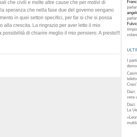
Fran
ali che civili e molte altre cause che per motivi di
parla
 la speranza che nella fase due del governo vengano
angel
nto in quei settori specifici, per far si che si possa
parla
Fulvi
 alla crescita. La ringrazio per aver letto il mio
rimpi
ossibilità di chiarire meglio il mio pensiero. A presto!!!
volar
ULTI
I par
democ
Casin
telefo
Craxi
Dazi:
vera 
Dazi:
La Ue
«Leon
multil