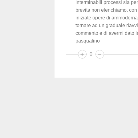
interminabili processi sia pen
brevità non elenchiamo, con
iniziate opere di ammodername
tornare ad un graduale riavvio
commento e di avermi dato la p
pasqualino
0