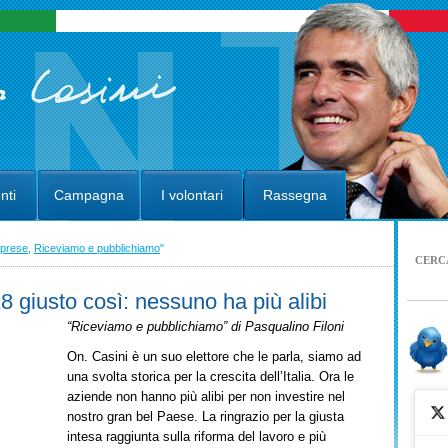
nti
Campagna
I volontari
Rassegna
mprese
,
Riceviamo e pubblichiamo
"
CERC
18 giusto così: nessuno ha più alibi
“Riceviamo e pubblichiamo” di Pasqualino Filoni
On. Casini è un suo elettore che le parla, siamo ad
una svolta storica per la crescita dell’Italia. Ora le
aziende non hanno più alibi per non investire nel
nostro gran bel Paese. La ringrazio per la giusta
intesa raggiunta sulla riforma del lavoro e più