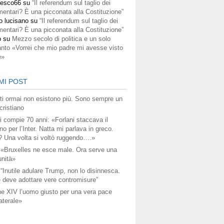
cesco66
su
“Il referendum sul taglio dei
mentari? È una picconata alla Costituzione”
o lucisano
su
“Il referendum sul taglio dei
mentari? È una picconata alla Costituzione”
o
su
Mezzo secolo di politica e un solo
anto «Vorrei che mio padre mi avesse visto
e»
MI POST
titi ormai non esistono più. Sono sempre un
ristiano
i compie 70 anni: «Forlani staccava il
no per l’Inter. Natta mi parlava in greco.
? Una volta si voltò ruggendo….»
 «Bruxelles ne esce male. Ora serve una
unità»
 “Inutile adulare Trump, non lo disinnesca.
 deve adottare vere contromisure”
e XIV l’uomo giusto per una vera pace
aterale»