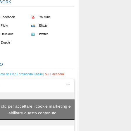
WORK
Facebook
Youtube
Flickr
Blip.tv
Delicious
Twitter
Dopplr
EO
cato da Pier Ferdinando Casini |
su:
Facebook
 clic per accettare i cookie marketing e
abilitare questo contenuto