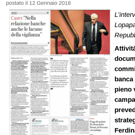
postato il 12 Gennaio 2018
dal
mandato
L’inter
Lopapa
Repubb
Attivit
docume
commis
banca 
pieno 
campag
preved
strate
Ferdin