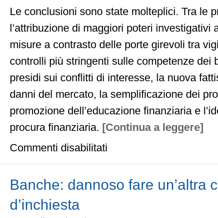
Le conclusioni sono state molteplici. Tra le p
l’attribuzione di maggiori poteri investigativi 
misure a contrasto delle porte girevoli tra vigila
controlli più stringenti sulle competenze dei 
presidi sui conflitti di interesse, la nuova fatti
danni del mercato, la semplificazione dei pros
promozione dell’educazione finanziaria e l’i
procura finanziaria.
[Continua a leggere]
su
Commenti disabilitati
Banche:
altra
commissione?
Partiamo
Banche: dannoso fare un’altra
da
proposte
d’inchiesta
dell’ultima,
finora