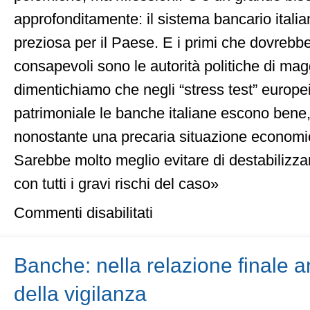
approfonditamente: il sistema bancario italia
preziosa per il Paese. E i primi che dovrebb
consapevoli sono le autorità politiche di ma
dimentichiamo che negli “stress test” europei 
patrimoniale le banche italiane escono bene
nonostante una precaria situazione economic
Sarebbe molto meglio evitare di destabilizza
con tutti i gravi rischi del caso»
su
Commenti disabilitati
Commissione
banche:
Spero
che
Banche: nella relazione finale 
i
parlamentari
della vigilanza
non
debordino