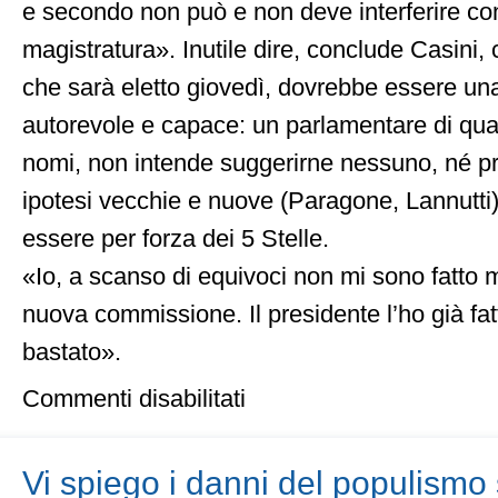
e secondo non può e non deve interferire con
magistratura». Inutile dire, conclude Casini, 
che sarà eletto giovedì, dovrebbe essere un
autorevole e capace: un parlamentare di qua
nomi, non intende suggerirne nessuno, né pr
ipotesi vecchie e nuove (Paragone, Lannutti)
essere per forza dei 5 Stelle.
«Io, a scanso di equivoci non mi sono fatto 
nuova commissione. Il presidente l’ho già fat
bastato».
su
Commenti disabilitati
Banche:
dannoso
fare
un’altra
Vi spiego i danni del populismo 
commissione