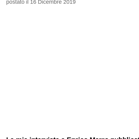
postato il 16 Dicembre 2019
rimaste
lettera
morta