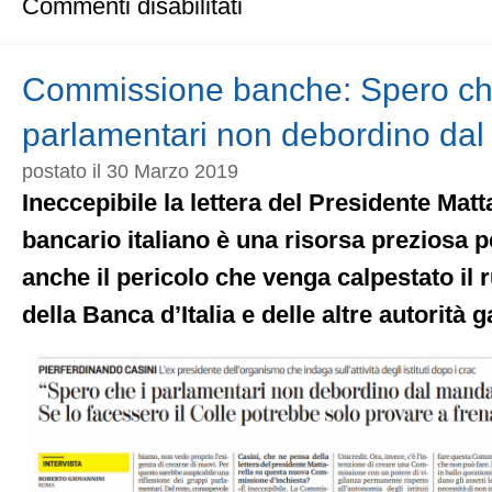
Commenti disabilitati
«L’inchiesta
sulle
banche?
Mette
Commissione banche: Spero ch
in
pericolo
parlamentari non debordino da
il
sistema»
postato il 30 Marzo 2019
Ineccepibile la lettera del Presidente Matta
bancario italiano è una risorsa preziosa pe
anche il pericolo che venga calpestato il r
della Banca d’Italia
e delle altre autorità 