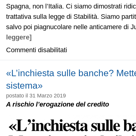
Spagna, non l’Italia. Ci siamo dimostrati ridic
trattativa sulla legge di Stabilità. Siamo partit
salvo poi piagnucolare nelle anticamere di J
leggere]
su
Commenti disabilitati
Vi
spiego
i
danni
«L’inchiesta sulle banche? Mette 
del
populismo
sistema»
su
politica
postato il 31 Marzo 2019
estera
e
A rischio l’erogazione del credito
banche