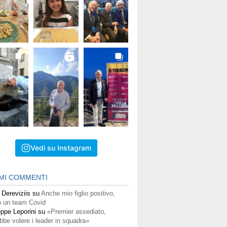
Vedi su Instagram
IMI COMMENTI
 Dereviziis
su
Anche mio figlio positivo,
 un team Covid
ppe Leporini
su
«Premier assediato,
bbe volere i leader in squadra»