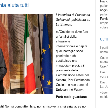
Fran
a aiuta tutti
parla
angel
parla
L’intervista di Francesca
Fulvi
Schianchi, pubblicata su
rimpi
La Stampa.
volar
«L’Occidente deve fare
un’analisi della
ULTI
situazione
internazionale e capire
I par
quali battaglie sono
democ
prioritarie e chi
Casin
costituisce una
telefo
minaccia – predica il
Craxi
presidente della
Dazi:
Commissione esteri del
vera 
Senato, Pier Ferdinando
Dazi:
Casini – e non sono né
La Ue
Erdogan, né Putin».
«Leon
Però molti guardano
multil
ti! Non si combatte l’Isis, non si risolve la crisi siriana, se non