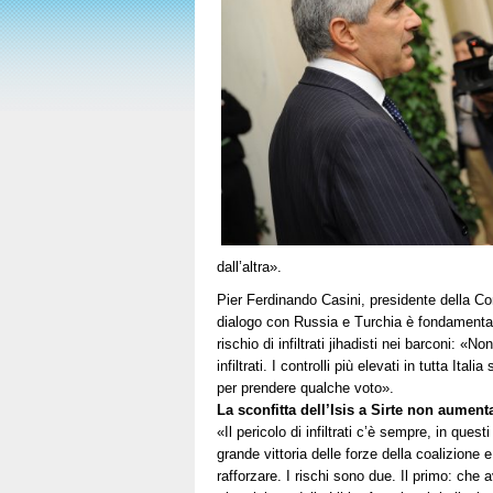
dall’altra».
Pier Ferdinando Casini, presidente della C
dialogo con Russia e Turchia è fondamentale
rischio di infiltrati jihadisti nei barconi: «N
infiltrati. I controlli più elevati in tutta It
per prendere qualche voto».
La sconfitta dell’Isis a Sirte non aument
«Il pericolo di infiltrati c’è sempre, in quest
grande vittoria delle forze della coalizione 
rafforzare. I rischi sono due. Il primo: che 