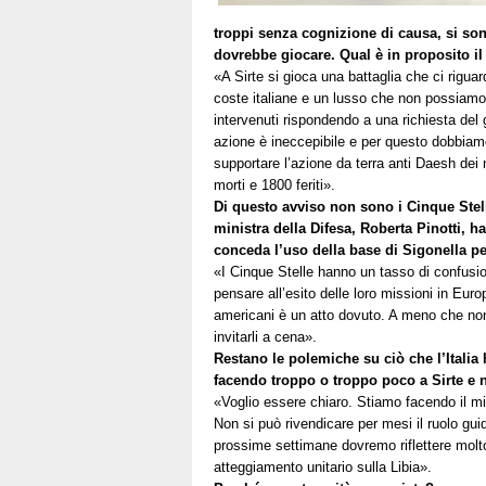
troppi senza cognizione di causa, si sono 
dovrebbe giocare. Qual è in proposito il
«A Sirte si gioca una battaglia che ci riguar
coste italiane e un lusso che non possiamo 
intervenuti rispondendo a una richiesta del g
azione è ineccepibile e per questo dobbiamo 
supportare l’azione da terra anti Daesh dei
morti e 1800 feriti».
Di questo avviso non sono i Cinque Stell
ministra della Difesa, Roberta Pinotti, ha 
conceda l’uso della base di Sigonella per
«I Cinque Stelle hanno un tasso di confusion
pensare all’esito delle loro missioni in Eur
americani è un atto dovuto. A meno che non 
invitarli a cena».
Restano le polemiche su ciò che l’Italia 
facendo troppo o troppo poco a Sirte e 
«Voglio essere chiaro. Stiamo facendo il mi
Non si può rivendicare per mesi il ruolo guida
prossime settimane dovremo riflettere molt
atteggiamento unitario sulla Libia».