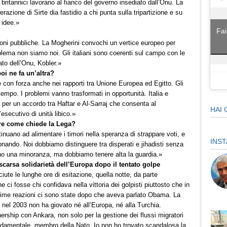
 e britannici lavorano al fianco del governo insediato dall’Onu. La
razione di Sirte dia fastidio a chi punta sulla tripartizione e su
 idee.»
Fai
ioni pubbliche. La Mogherini convochi un vertice europeo per
roblema non siamo noi. Gli italiani sono coerenti sul campo con le
iato dell’Onu, Kobler.»
oi ne fa un’altra?
e con forza anche nei rapporti tra Unione Europea ed Egitto. Gli
tempo. I problemi vanno trasformati in opportunità. Italia e
per un accordo tra Haftar e Al-Sarraj che consenta al
HAI 
esecutivo di unità libico.»
ore come chiede la Lega?
inuano ad alimentare i timori nella speranza di strappare voti, e
INS
ionando. Noi dobbiamo distinguere tra disperati e jihadisti senza
i sono una minoranza, ma dobbiamo tenere alta la guardia.»
scarsa solidarietà dell’Europa dopo il tentato golpe
iute le lunghe ore di esitazione, quella notte, da parte
 ci fosse chi confidava nella vittoria dei golpisti piuttosto che in
prime reazioni ci sono state dopo che aveva parlato Obama. La
a nel 2003 non ha giovato né all’Europa, né alla Turchia.
rship con Ankara, non solo per la gestione dei flussi migratori
damentale, membro della Nato. Io non ho trovato scandalosa la