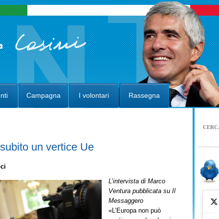
nti
Campagna
I volontari
Rassegna
CERC
subito un vertice Ue
ci
L’intervista di Marco
Ventura pubblicata su Il
Messaggero
«L’Europa non può