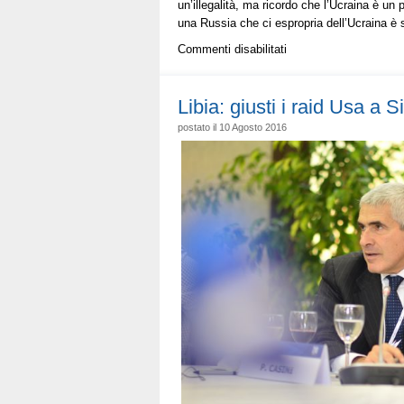
un’illegalità, ma ricordo che l’Ucraina è u
una Russia che ci espropria dell’Ucraina è 
su
Commenti disabilitati
La
pace
tra
Libia: giusti i raid Usa a S
Russia
postato il 10 Agosto 2016
e
Turchia
aiuta
tutti