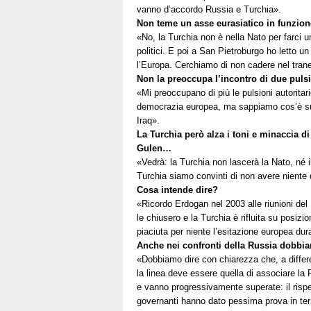
vanno d’accordo Russia e Turchia».
Non teme un asse eurasiatico in funzion
«No, la Turchia non è nella Nato per farci un
politici. E poi a San Pietroburgo ho letto un
l’Europa. Cerchiamo di non cadere nel trane
Non la preoccupa l’incontro di due pulsi
«Mi preoccupano di più le pulsioni autoritar
democrazia europea, ma sappiamo cos’è su
Iraq».
La Turchia però alza i toni e minaccia d
Gulen…
«Vedrà: la Turchia non lascerà la Nato, né i
Turchia siamo convinti di non avere niente 
Cosa intende dire?
«Ricordo Erdogan nel 2003 alle riunioni de
le chiusero e la Turchia è rifluita su posiz
piaciuta per niente l’esitazione europea dur
Anche nei confronti della Russia dobbia
«Dobbiamo dire con chiarezza che, a differe
la linea deve essere quella di associare la 
e vanno progressivamente superate: il rispe
governanti hanno dato pessima prova in term