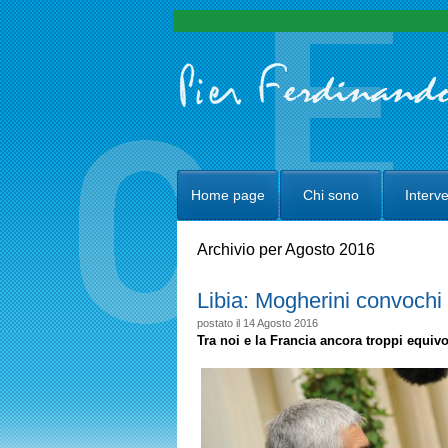
Home page
Chi sono
Interve
Archivio per Agosto 2016
Libia: Mogherini convochi 
postato il 14 Agosto 2016
Tra noi e la Francia ancora troppi equivo