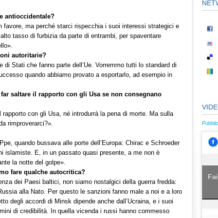
NET
e antioccidentale?
 favore, ma perché starci rispecchia i suoi interessi strategici e
 alto tasso di furbizia da parte di entrambi, per spaventare
llo».
oni autoritarie?
ie di Stati che fanno parte dell’Ue. Vorremmo tutti lo standard di
ccesso quando abbiamo provato a esportarlo, ad esempio in
i far saltare il rapporto con gli Usa se non consegnano
VID
l rapporto con gli Usa, né introdurrà la pena di morte. Ma sulla
da rimproverarci?».
Pubbli
l Ppe, quando bussava alle porte dell’Europa: Chirac e Schroeder
ioni islamiste. E, in un passato quasi presente, a me non è
ante la notte del golpe».
mo fare qualche autocritica?
Fai
nza dei Paesi baltici, non siamo nostalgici della guerra fredda:
Russia alla Nato. Per questo le sanzioni fanno male a noi e a loro
tto degli accordi di Minsk dipende anche dall’Ucraina, e i suoi
ini di credibilità. In quella vicenda i russi hanno commesso