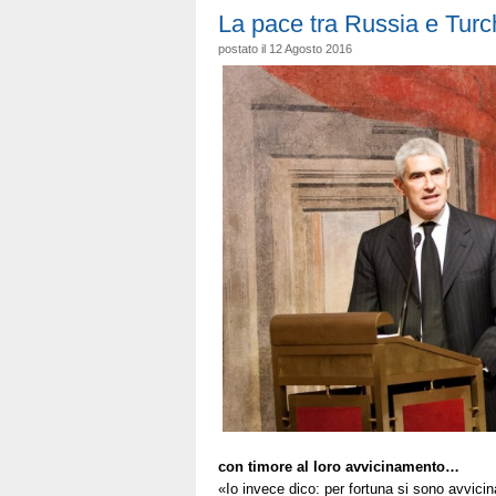
convochi
La pace tra Russia e Turchi
subito
postato il 12 Agosto 2016
un
vertice
Ue
con timore al loro avvicinamento…
«Io invece dico: per fortuna si sono avvicina