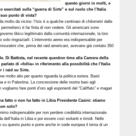
questo giorni in molti, e
esercitati sulla “guerra di Sirte” e sul ruolo che l’Italia
 suo punto di vista?
da molto da vicino: l’Isis è a qualche centinaio di chilometri dalle
permetterci è far finta di non vedere. Gli americani sono
overno libico legittimato dalla comunità internazionale, la loro
solo ringraziarli. L’intervento aereo era indispensabile per
 misuratini che, prima dei raid americani, avevano già contato 350
e. Di Battista, nel recente question time alla Camera della
parlato di «follia» in riferimento alla possibilità che l’Italia
 i raid su Sirte.
e molto alto per quanto riguarda la politica estera. Basti
opa e in Palestina. La concessione delle nostre basi agli
vogliamo fare ponti d’oro agli esponenti del “Califfato” e magari
ha fatto o non ha fatto in Libia Presidente Casini: stiamo
non solo?
nimo indispensabile per non perdere credibilità internazionale.
 dell’Italia in Libia e poi essere così esitanti e timidi. Nelle
o su questo punto e porre anche in sede europea il tema di un