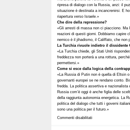
ripresa di dialogo con la Russia, anzi: il p
situazione è destinata a incancrenirsi. E ho
riapertura verso Israele.»
Che dire della repressione?
«Gli arresti di massa non ci piacciono. Ma l
reazioni di questi giorni. Dobbiamo capire c
nemico è il jihadismo, il Califfato, che n
La Turchia rivuole indietro il dissidente 
«La Turchia chiede, gli Stati Uniti risponde
freddezza non porterà a una rottura, perch
permettersi.»
Come si esce dalla logica della contra
«La Russia di Putin non è quella di Eltsin o
governanti europei se ne rendano conto. Bis
fredda. La politica assertiva e nazionalista
Russia com’è oggi è anche figlia delle sce
della raggiunta autonomia energetica. La Rus
politica del dialogo che tutti i governi ital
sono una politica per il futuro.»
su
Commenti disabilitati
Libia:
Mogherini