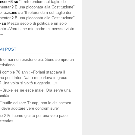
cesco66
su
“Il referendum sul taglio dei
mentari? È una picconata alla Costituzione”
o lucisano
su
“Il referendum sul taglio dei
mentari? È una picconata alla Costituzione”
o
su
Mezzo secolo di politica e un solo
anto «Vorrei che mio padre mi avesse visto
e»
MI POST
titi ormai non esistono più. Sono sempre un
ristiano
i compie 70 anni: «Forlani staccava il
no per l’Inter. Natta mi parlava in greco.
? Una volta si voltò ruggendo….»
 «Bruxelles ne esce male. Ora serve una
unità»
 “Inutile adulare Trump, non lo disinnesca.
 deve adottare vere contromisure”
e XIV l’uomo giusto per una vera pace
aterale»