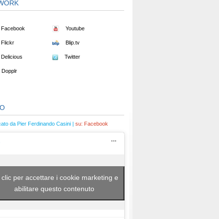
WORK
Facebook
Youtube
Flickr
Blip.tv
Delicious
Twitter
Dopplr
EO
cato da Pier Ferdinando Casini |
su:
Facebook
 clic per accettare i cookie marketing e
abilitare questo contenuto