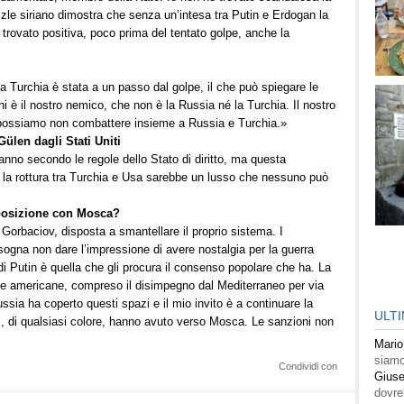
uzzle siriano dimostra che senza un’intesa tra Putin e Erdogan la
 trovato positiva, poco prima del tentato golpe, anche la
a Turchia è stata a un passo dal golpe, il che può spiegare le
hi è il nostro nemico, che non è la Russia né la Turchia. Il nostro
on possiamo non combattere insieme a Russia e Turchia.»
Gülen dagli Stati Uniti
ranno secondo le regole dello Stato di diritto, ma questa
é la rottura tra Turchia e Usa sarebbe un lusso che nessuno può
pposizione con Mosca?
 Gorbaciov, disposta a smantellare il proprio sistema. I
ogna non dare l’impressione di avere nostalgia per la guerra
 di Putin è quella che gli procura il consenso popolare che ha. La
lte americane, compreso il disimpegno dal Mediterraneo per via
sia ha coperto questi spazi e il mio invito è a continuare la
ULT
iani, di qualsiasi colore, hanno avuto verso Mosca. Le sanzioni non
Mario
siamo
Condividi con
Giuse
dovre