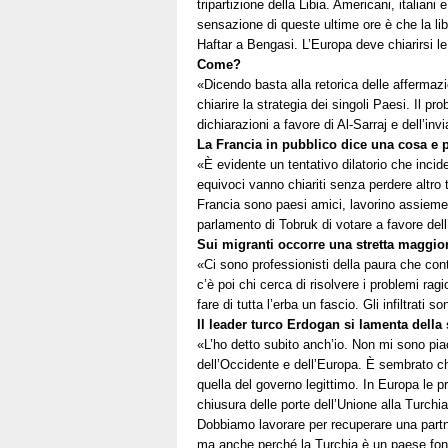
tripartizione della Libia. Americani, italiani
sensazione di queste ultime ore è che la libe
Haftar a Bengasi. L’Europa deve chiarirsi le
Come?
«Dicendo basta alla retorica delle affermaz
chiarire la strategia dei singoli Paesi. Il p
dichiarazioni a favore di Al-Sarraj e dell’inv
La Francia in pubblico dice una cosa e p
«È evidente un tentativo dilatorio che incid
equivoci vanno chiariti senza perdere altro 
Francia sono paesi amici, lavorino assieme 
parlamento di Tobruk di votare a favore dell’
Sui migranti occorre una stretta maggi
«Ci sono professionisti della paura che cont
c’è poi chi cerca di risolvere i problemi rag
fare di tutta l’erba un fascio. Gli infiltrat
Il leader turco Erdogan si lamenta della 
«L’ho detto subito anch’io. Non mi sono piac
dell’Occidente e dell’Europa. È sembrato che
quella del governo legittimo. In Europa le 
chiusura delle porte dell’Unione alla Turchi
Dobbiamo lavorare per recuperare una partne
ma anche perché la Turchia è un paese fon