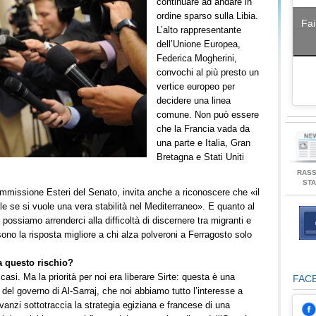
continuare ad andare in
ordine sparso sulla Libia.
Fai
L’alto rappresentante
dell’Unione Europea,
Federica Mogherini,
convochi al più presto un
vertice europeo per
decidere una linea
comune. Non può essere
che la Francia vada da
una parte e Italia, Gran
Bretagna e Stati Uniti
RAS
ST
ommissione Esteri del Senato, invita anche a riconoscere che «il
 se si vuole una vera stabilità nel Mediterraneo». E quanto al
on possiamo arrenderci alla difficoltà di discernere tra migranti e
alia sono la risposta migliore a chi alza polveroni a Ferragosto solo
a questo rischio?
i casi. Ma la priorità per noi era liberare Sirte: questa è una
FAC
e del governo di Al-Sarraj, che noi abbiamo tutto l’interesse a
avanzi sottotraccia la strategia egiziana e francese di una