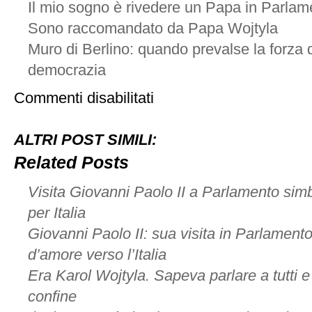
Il mio sogno è rivedere un Papa in Parlam
Sono raccomandato da Papa Wojtyla
Muro di Berlino: quando prevalse la forza de
democrazia
su
Commenti disabilitati
Wojtyla,
un
Papa
ALTRI POST SIMILI:
contro
tutti
Related Posts
i
totalitarismi
Visita Giovanni Paolo II a Parlamento si
per Italia
Giovanni Paolo II: sua visita in Parlamento
d’amore verso l’Italia
Era Karol Wojtyla. Sapeva parlare a tutti e
confine