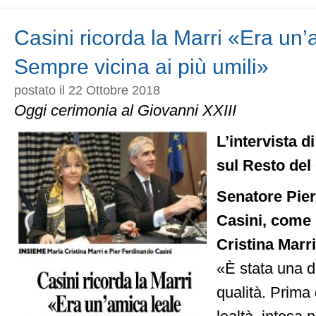
al
convegno
“Economia
Casini ricorda la Marri «Era un’
e
società
Sempre vicina ai più umili»
nel
pensiero
postato il 22 Ottobre 2018
di
Emilio
Oggi cerimonia al Giovanni XXIII
Rubbi”
L’intervista d
sul Resto del
Senatore Pie
Casini, come 
Cristina Marr
«È stata una d
qualità. Prima d