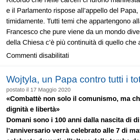
Ricordo che nelle carceri ci furono manifest
e il Parlamento rispose all’appello del Papa
timidamente. Tutti temi che appartengono alla
Francesco che pure viene da un mondo divers
della Chiesa c’è più continuità di quello che
su
Commenti disabilitati
Il
mio
sogno
è
Wojtyla, un Papa contro tutti i to
rivedere
un
postato il 17 Maggio 2020
Papa
«Combattè non solo il comunismo, ma c
in
Parlamento
dignità e libertà»
Domani sono i 100 anni dalla nascita di di
l’anniversario verrà celebrato alle 7 di ma