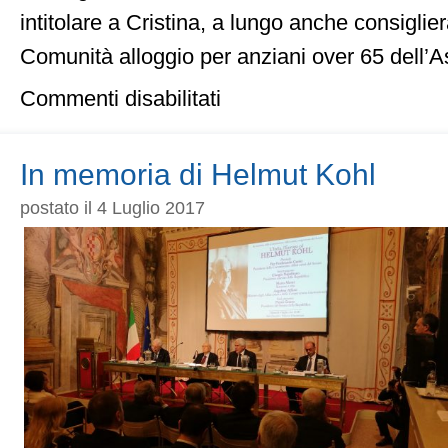
intitolare a Cristina, a lungo anche consiglie
Comunità alloggio per anziani over 65 dell’A
su
Commenti disabilitati
Casini
ricorda
la
Marri
In memoria di Helmut Kohl
«Era
un’amica
postato il 4 Luglio 2017
leale.
Sempre
vicina
ai
più
umili»