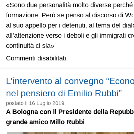
«Sono due personalità molto diverse perché d
formazione. Però se penso al discorso di Wo
al suo appello per i detenuti, al tema del dial
all’attenzione verso i deboli e gli immigrati 
continuità ci sia»
su
Commenti disabilitati
Wojtyla,
un
Papa
contro
L’intervento al convegno “Econ
tutti
i
nel pensiero di Emilio Rubbi”
totalitarismi
postato il 16 Luglio 2019
A Bologna con il Presidente della Repubbl
grande amico Millo Rubbi