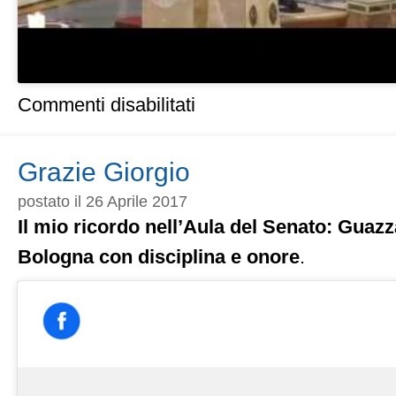
su
Commenti disabilitati
Guazzaloca:
Giorgio
ti
abbiamo
Grazie Giorgio
voluto
bene,
postato il 26 Aprile 2017
sei
Il mio ricordo nell’Aula del Senato: Guazz
stato
un
Bologna con disciplina e onore
.
padre
per
Bologna