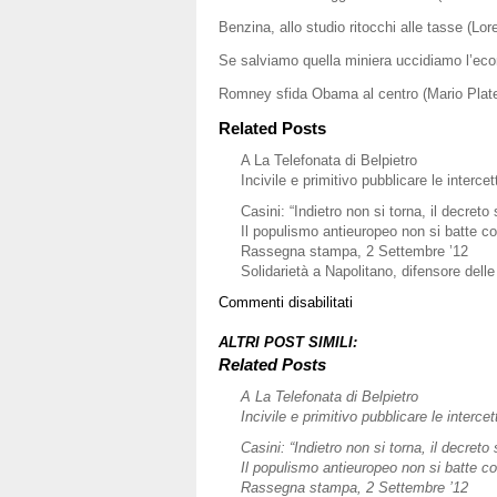
Benzina, allo studio ritocchi alle tasse (Lor
Se salviamo quella miniera uccidiamo l’econ
Romney sfida Obama al centro (Mario Plat
Related Posts
A La Telefonata di Belpietro
Incivile e primitivo pubblicare le intercet
Casini: “Indietro non si torna, il decreto
Il populismo antieuropeo non si batte co
Rassegna stampa, 2 Settembre ’12
Solidarietà a Napolitano, difensore delle 
su
Commenti disabilitati
Rassegna
stampa,
ALTRI POST SIMILI:
31
Related Posts
agosto
A La Telefonata di Belpietro
’12
Incivile e primitivo pubblicare le intercet
Casini: “Indietro non si torna, il decreto
Il populismo antieuropeo non si batte co
Rassegna stampa, 2 Settembre ’12