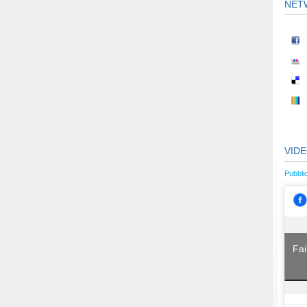
NET
VID
Pubbli
Fai