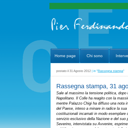
Home page
Chi sono
Interve
postato il 31 Agosto 2012
| in "
Rassegna stampa
"
Rassegna stampa, 31 ago
Sale al massimo la tensione politica, dopo l
Napolitano. Il Colle ha reagito con la massi
mentre Palazzo Chigi ha diffuso una nota in 
del Paese, inteso a minare in radice la sua c
costituzionali incarnati in modo esemplare 
servizio esclusivo della Nazione e del suo p
Severino, intervistata su Avvenire, esprime