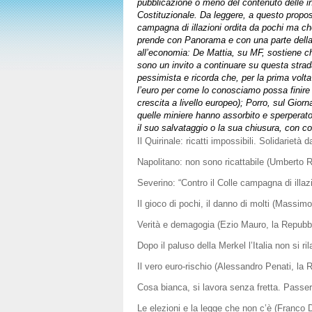
pubblicazione o meno del contenuto delle in
Costituzionale. Da leggere, a questo propo
campagna di illazioni ordita da pochi ma c
prende con Panorama e con una parte della d
all’economia: De Mattia, su MF, sostiene ch
sono un invito a continuare su questa strad
pessimista e ricorda che, per la prima volt
l’euro per come lo conosciamo possa finire (p
crescita a livello europeo); Porro, sul Giorn
quelle miniere hanno assorbito e sperperato mi
il suo salvataggio o la sua chiusura, con 
Il Quirinale: ricatti impossibili. Solidarietà
Napolitano: non sono ricattabile (Umberto 
Severino: “Contro il Colle campagna di illa
Il gioco di pochi, il danno di molti (Massim
Verità e demagogia (Ezio Mauro, la Repubb
Dopo il paluso della Merkel l’Italia non si r
Il vero euro-rischio (Alessandro Penati, la 
Cosa bianca, si lavora senza fretta. Passer
Le elezioni e la legge che non c’è (Franco