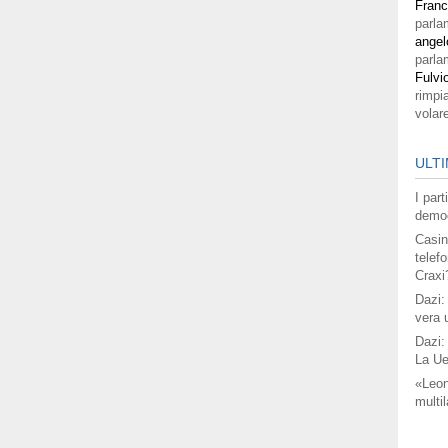
Fran
parla
angel
parla
Fulvi
rimpi
volar
ULTI
I par
democ
Casin
telefo
Craxi
Dazi:
vera 
Dazi:
La Ue
«Leon
multil