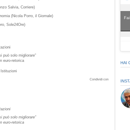
enzo Salvia, Corriere)
omia (Nicola Porro, il Giornale)
Fai
ero, Sole24Ore)
tazioni
 si può solo migliorare”
n euro-retorica
HAI 
Istituzioni
Condividi con
INS
tazioni
 si può solo migliorare”
n euro-retorica