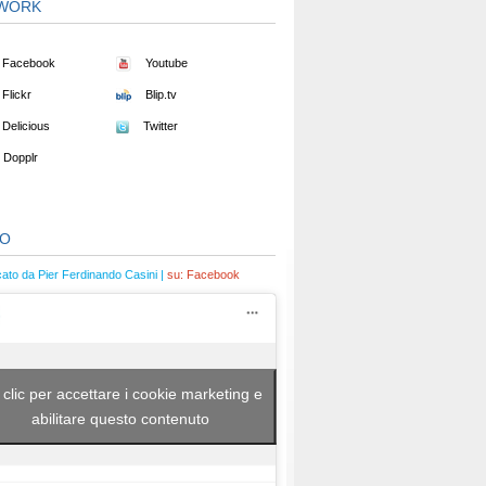
WORK
Facebook
Youtube
Flickr
Blip.tv
Delicious
Twitter
Dopplr
EO
cato da Pier Ferdinando Casini |
su:
Facebook
 clic per accettare i cookie marketing e
abilitare questo contenuto