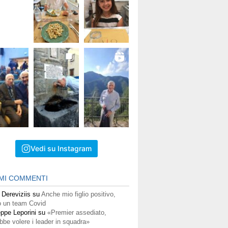
Vedi su Instagram
IMI COMMENTI
 Dereviziis
su
Anche mio figlio positivo,
 un team Covid
ppe Leporini
su
«Premier assediato,
bbe volere i leader in squadra»