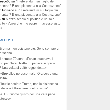
cesco66
su
“Il referendum sul taglio dei
mentari? È una picconata alla Costituzione”
o lucisano
su
“Il referendum sul taglio dei
mentari? È una picconata alla Costituzione”
o
su
Mezzo secolo di politica e un solo
anto «Vorrei che mio padre mi avesse visto
e»
MI POST
titi ormai non esistono più. Sono sempre un
ristiano
i compie 70 anni: «Forlani staccava il
no per l’Inter. Natta mi parlava in greco.
? Una volta si voltò ruggendo….»
 «Bruxelles ne esce male. Ora serve una
unità»
 “Inutile adulare Trump, non lo disinnesca.
 deve adottare vere contromisure”
e XIV l’uomo giusto per una vera pace
aterale»