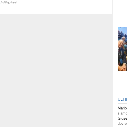
Istituzioni
ULT
Mario
siamo
Giuse
dovre