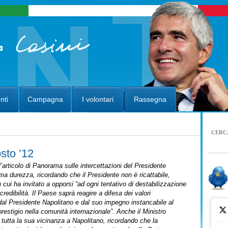
nti
Campagna
I volontari
Rassegna
CERC
sto ’12
’articolo di Panorama sulle intercettazioni del Presidente
ma durezza, ricordando che il Presidente non è ricattabile,
cui ha invitato a opporsi “ad ogni tentativo di destabilizzazione
redibilità. Il Paese saprà reagire a difesa dei valori
dal Presidente Napolitano e dal suo impegno instancabile al
restigio nella comunità internazionale”. Anche il Ministro
 tutta la sua vicinanza a Napolitano, ricordando che la